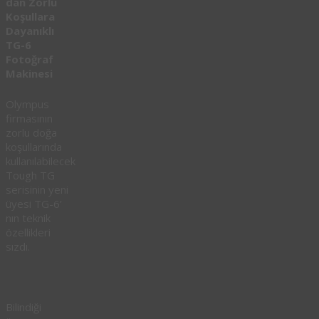
dan Zorlu
Koşullara
Dayanıklı
TG-6
Fotoğraf
Makinesi
Olympus
firmasının
zorlu doğa
koşullarında
kullanılabilecek
Tough TG
serisinin yeni
üyesi TG-6’
nın teknik
özellikleri
sızdı.
Bilindiği