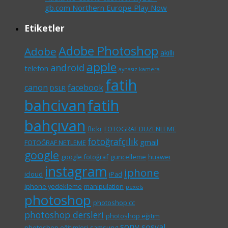
gb.com Northern Europe Play Now
Etiketler
Adobe Photoshop
Adobe
akıllı
apple
android
telefon
aynasız kamera
fatih
canon
facebook
DSLR
bahcivan
fatih
bahçıvan
flickr
FOTOGRAF DUZENLEME
fotoğrafçılık
gmail
FOTOĞRAF NETLEME
google
google fotoğraf
güncelleme
huawei
instagram
iphone
icloud
iPad
iphone yedekleme
manipulation
pexels
photoshop
photoshop cc
photoshop dersleri
photoshop eğitim
sony
sosyal
photoshop eğitimleri
samsung