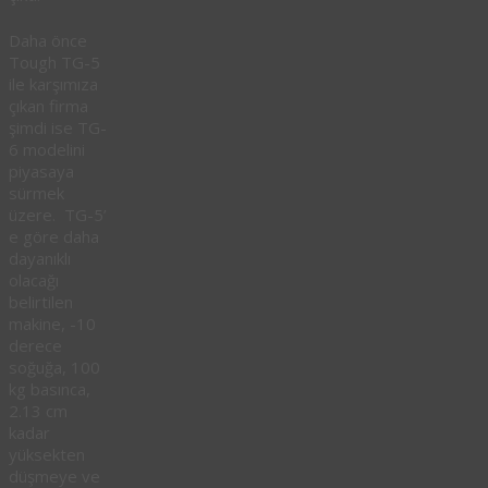
Daha önce
Tough TG-5
ile karşımıza
çıkan firma
şimdi ise TG-
6 modelini
piyasaya
sürmek
üzere. TG-5’
e göre daha
dayanıklı
olacağı
belirtilen
makine, -10
derece
soğuğa, 100
kg basınca,
2.13 cm
kadar
yüksekten
düşmeye ve