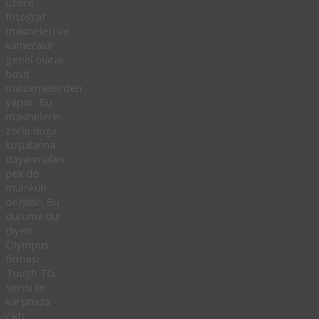
üzere
fotoğraf
makineleri ve
kameralar
genel olarak
basit
malzemelerden
yapılır. Bu
makinelerin
zorlu doğa
koşullarına
dayanmaları
pek de
mümkün
değildir. Bu
duruma dur
diyen
Olympus
firması
Tough TG
serisi ile
karşımıza
çıktı.