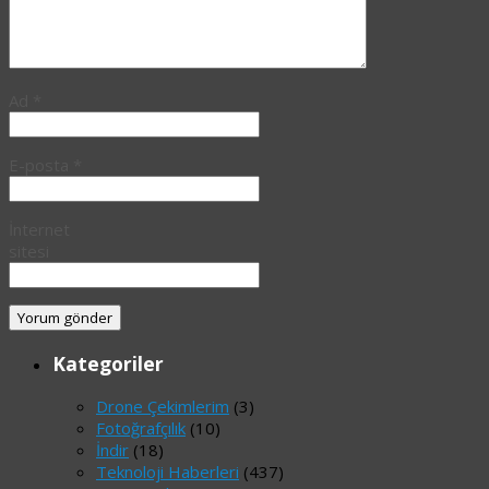
Ad
*
E-posta
*
İnternet
sitesi
Kategoriler
Drone Çekimlerim
(3)
Fotoğrafçılık
(10)
İndir
(18)
Teknoloji Haberleri
(437)