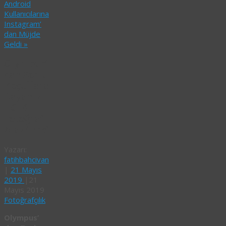
Android
Kullanıcılarına
Instagram’
dan Müjde
Geldi
»
Olympus’
dan Zorlu
Koşullara
Dayanıklı
TG-6
Fotoğraf
Makinesi
Yazarı:
fatihbahcivan
|
21 Mayıs
2019
|
21
Mayıs 2019
Fotoğrafçılık
Olympus’