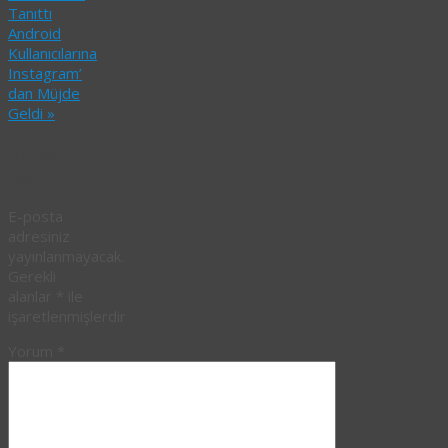
Tanıttı
Android
Kullanıcılarına
Instagram’
dan Müjde
Geldi
»
Bir yanıt
yazın
E-posta
adresiniz
yayınlanmayacak.
Gerekli
alanlar
*
ile
işaretlenmişlerdir
Yorum
*