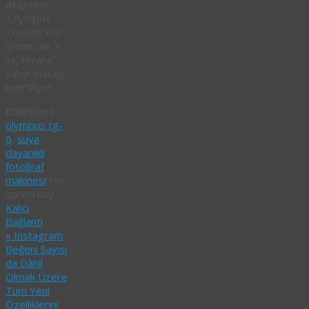
değerleri,
Olympus
TruePic VIII
işlemci ve 3
inç ekrana
sahip olacağı
belirtiliyor.
Etiket(ler):
olympus tg-
6
,
suya
dayanıklı
fotoğraf
makinesi
.
Yer
işareti koy
Kalıcı
Bağlantı
.
«
Instagram
Beğeni Sayısı
da Dâhil
Olmak Üzere
Tüm Yeni
Özelliklerini