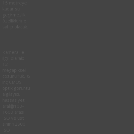
15 metreye
kadar su
geçirmezlik
özelliklerine
sahip olacak.
Kamera ile
ilgili olarak;
12
megapiksel
çözünürlük, ½
inç CMOS
optik görüntü
algılayıcı,
hassasiyet
aralığı100-
1600 arası
ISO ve üst
sınır 12800
ISO