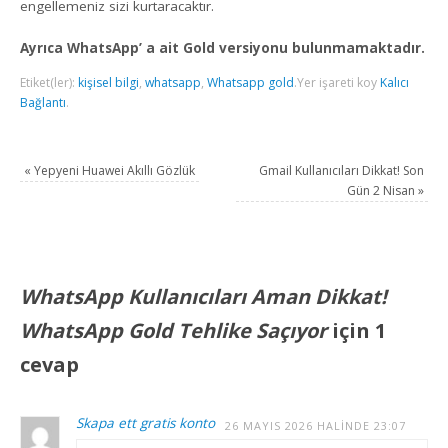
engellemeniz sizi kurtaracaktır.
Ayrıca WhatsApp’ a ait Gold versiyonu bulunmamaktadır.
Etiket(ler):
kişisel bilgi
,
whatsapp
,
Whatsapp gold
.
Yer işareti koy
Kalıcı
Bağlantı
.
«
Yepyeni Huawei Akıllı Gözlük
Gmail Kullanıcıları Dikkat! Son
Gün 2 Nisan
»
WhatsApp Kullanıcıları Aman Dikkat!
WhatsApp Gold Tehlike Saçıyor
için 1
cevap
Skapa ett gratis konto
26 MAYIS 2026 HALINDE 23:07