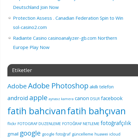
Deutschland Join Now
Protection Assess . Canadian Federation Spin to Win
sol-casino2.com
Radiante Casino casinoanalyzer-gb.com Northern
Europe Play Now
Etiketler
Adobe Photoshop
Adobe
akıllı telefon
apple
android
canon
facebook
DSLR
aynasız kamera
fatih bahcivan
fatih bahçıvan
fotoğrafçılık
flickr
FOTOGRAF DUZENLEME
FOTOĞRAF NETLEME
google
gmail
google fotoğraf
güncelleme
huawei
icloud