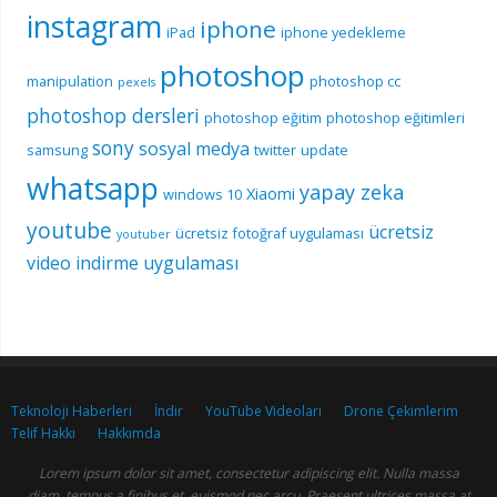
instagram
iphone
iPad
iphone yedekleme
photoshop
manipulation
photoshop cc
pexels
photoshop dersleri
photoshop eğitim
photoshop eğitimleri
sony
sosyal medya
samsung
twitter
update
whatsapp
yapay zeka
Xiaomi
windows 10
youtube
ücretsiz
ücretsiz fotoğraf uygulaması
youtuber
video indirme uygulaması
Teknoloji Haberleri
İndir
YouTube Videoları
Drone Çekimlerim
Telif Hakkı
Hakkımda
Lorem ipsum dolor sit amet, consectetur adipiscing elit. Nulla massa
diam, tempus a finibus et, euismod nec arcu. Praesent ultrices massa at