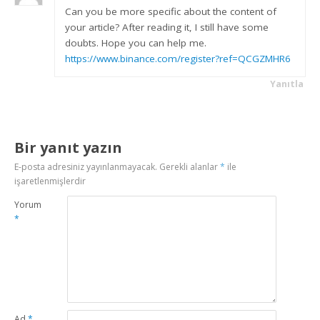
Can you be more specific about the content of
your article? After reading it, I still have some
doubts. Hope you can help me.
https://www.binance.com/register?ref=QCGZMHR6
Yanıtla
Bir yanıt yazın
E-posta adresiniz yayınlanmayacak.
Gerekli alanlar
*
ile
işaretlenmişlerdir
Yorum
*
Ad
*