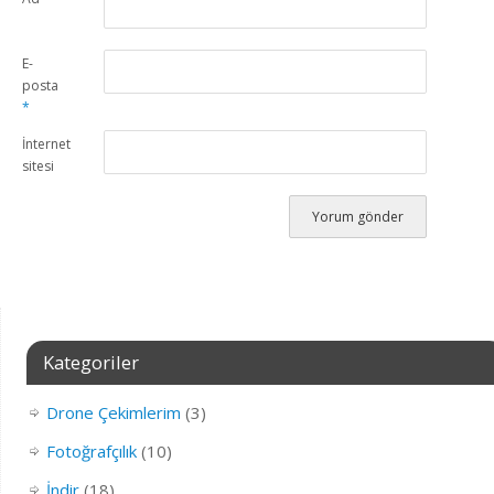
E-
posta
*
İnternet
sitesi
Kategoriler
Drone Çekimlerim
(3)
Fotoğrafçılık
(10)
İndir
(18)