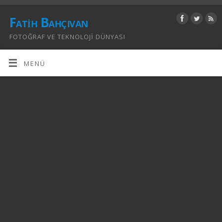
Fatih Bahçıvan
FOTOĞRAF VE TEKNOLOJI DÜNYASI
MENÜ