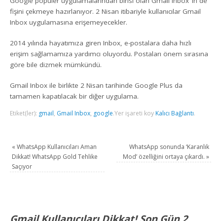
Google popüler uygulamalarından birisi olan Gmail Inbox’ ın de
fişini çekmeye hazırlanıyor. 2 Nisan itibariyle kullanıcılar Gmail
Inbox uygulamasına erişemeyecekler.
2014 yılında hayatımıza giren Inbox, e-postalara daha hızlı
erişim sağlamamıza yardımcı oluyordu. Postaları önem sırasına
göre bile dizmek mümkündü.
Gmail Inbox ile birlikte 2 Nisan tarihinde Google Plus da
tamamen kapatılacak bir diğer uygulama.
Etiket(ler):
gmail
,
Gmail Inbox
,
google
.
Yer işareti koy
Kalıcı Bağlantı
.
«
WhatsApp Kullanıcıları Aman
WhatsApp sonunda ‘Karanlık
Dikkat! WhatsApp Gold Tehlike
Mod’ özelliğini ortaya çıkardı.
»
Saçıyor
Gmail Kullanıcıları Dikkat! Son Gün 2