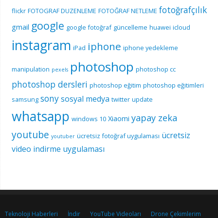
fotoğrafçılık
flickr
FOTOGRAF DUZENLEME
FOTOĞRAF NETLEME
google
gmail
google fotoğraf
güncelleme
huawei
icloud
instagram
iphone
iPad
iphone yedekleme
photoshop
manipulation
photoshop cc
pexels
photoshop dersleri
photoshop eğitim
photoshop eğitimleri
sony
sosyal medya
samsung
twitter
update
whatsapp
yapay zeka
Xiaomi
windows 10
youtube
ücretsiz
ücretsiz fotoğraf uygulaması
youtuber
video indirme uygulaması
Teknoloji Haberleri
İndir
YouTube Videoları
Drone Çekimlerim