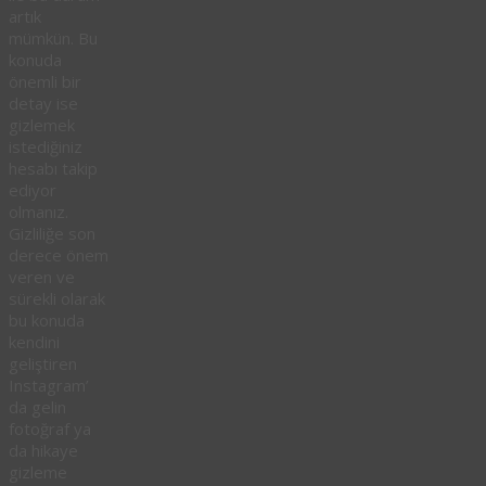
artık
mümkün. Bu
konuda
önemli bir
detay ise
gizlemek
istediğiniz
hesabı takip
ediyor
olmanız.
Gizliliğe son
derece önem
veren ve
sürekli olarak
bu konuda
kendini
geliştiren
Instagram’
da gelin
fotoğraf ya
da hikaye
gizleme