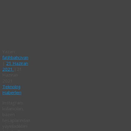
Instagram
Fotoğrafları
ya da
Hikayeleri
Belirli
Kişiye
Gizleme
Yazarı:
fatihbahcivan
|
21 Haziran
2021
|
21
Haziran
2021
Teknoloji
Haberleri
Instagram
kullanıcıları,
bazen
hesaplarından
yayınladıkları