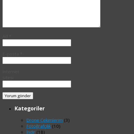
Ad
*
E-posta
*
İnternet
sitesi
Kategoriler
Drone Çekimlerim
(3)
Fotoğrafçılık
(10)
İndir
(18)