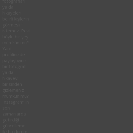
fotoğrafları
ya da
hikayeleri
belirli kişilerin
görmesini
istemez. Peki
böyle bir şey
mümkün mü?
Yani
profilinizde
paylaştığınız
bir fotoğrafı
ya da
hikayeyi
birisinden
gizlemeniz
mümkün mü?
Instagram’ ın
son
zamanlarda
getirdiği
güncelleme
ile bu durum