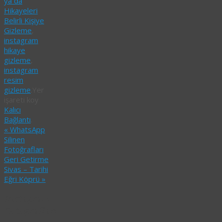
ya da
Hikayeleri
Belirli Kişiye
Gizleme
,
instagram
hikaye
gizleme
,
instagram
resim
gizleme
.
Yer
işareti koy
Kalıcı
Bağlantı
.
«
WhatsApp
Silinen
Fotoğrafları
Geri Getirme
Sivas – Tarihi
Eğri Köprü
»
Instagram
Fotoğrafları