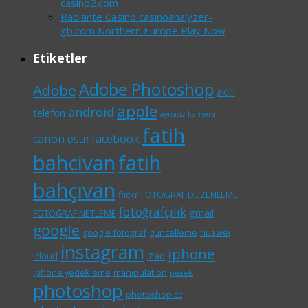
casino2.com
Radiante Casino casinoanalyzer-
gb.com Northern Europe Play Now
Etiketler
Adobe Photoshop
Adobe
akıllı
apple
android
telefon
aynasız kamera
fatih
canon
facebook
DSLR
bahcivan
fatih
bahçıvan
flickr
FOTOGRAF DUZENLEME
fotoğrafçılık
gmail
FOTOĞRAF NETLEME
google
google fotoğraf
güncelleme
huawei
instagram
iphone
icloud
iPad
iphone yedekleme
manipulation
pexels
photoshop
photoshop cc