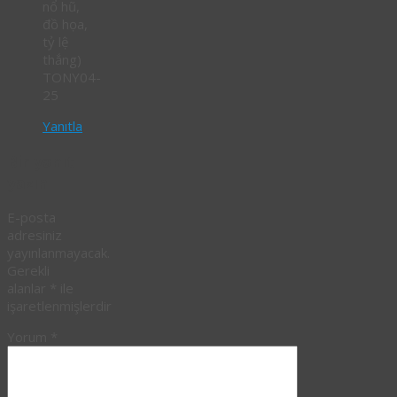
nổ hũ,
đồ họa,
tỷ lệ
thắng)
TONY04-
25
Yanıtla
Bir yanıt
yazın
E-posta
adresiniz
yayınlanmayacak.
Gerekli
alanlar
*
ile
işaretlenmişlerdir
Yorum
*