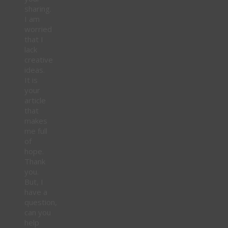
sharing.
I am
worried
that I
lack
creative
ideas.
It is
your
article
that
makes
me full
of
hope.
Thank
you.
But, I
have a
question,
can you
help