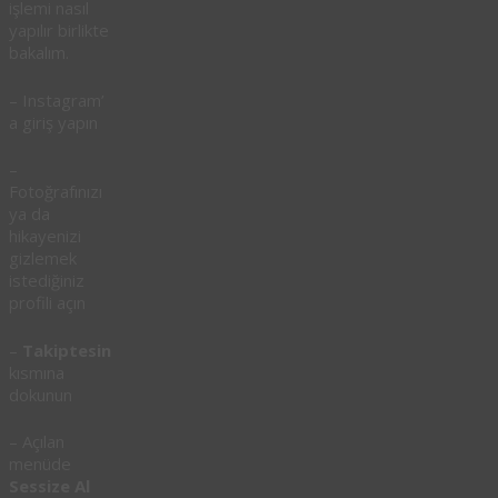
işlemi nasıl
yapılır birlikte
bakalım.
– Instagram’
a giriş yapın
–
Fotoğrafınızı
ya da
hikayenizi
gizlemek
istediğiniz
profili açın
–
Takiptesin
kısmına
dokunun
– Açılan
menüde
Sessize Al