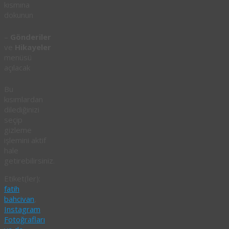
kısmına
dokunun
–
Gönderiler
ve
Hikayeler
menüsü
açılacak
Bu
kısımlardan
dilediğinizi
seçip
gizleme
işlemini aktif
hale
getirebilirsiniz.
Etiket(ler):
fatih
bahcivan
,
Instagram
Fotoğrafları