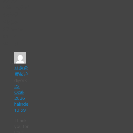
ya da
Hikayeleri
Belirli
Kişiye
Gizleme
için 2
cevap
注册免
费账户
diyorki:
22
Ocak
2026
halinde
13:59
Thank
you for
your