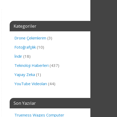
Kategoriler
Drone Çekimlerim
(3)
Fotoğrafçılık
(10)
İndir
(18)
Teknoloji Haberleri
(437)
Yapay Zeka
(1)
YouTube Videoları
(44)
Son Yazılar
Trueness Wages Computer