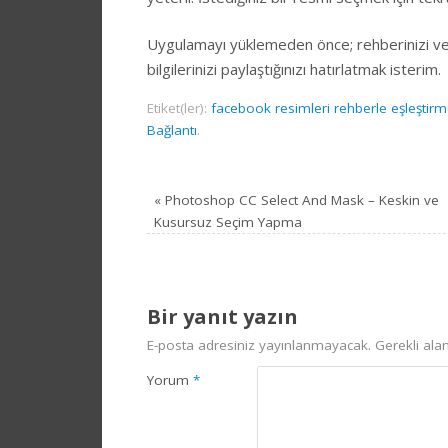
Uygulamayı yüklemeden önce; rehberinizi ve 
bilgilerinizi paylaştığınızı hatırlatmak isterim.
Etiket(ler):
facebook resimleri rehberle eşleştir
Bağlantı
.
«
Photoshop CC Select And Mask – Keskin ve
Kusursuz Seçim Yapma
Bir yanıt yazın
E-posta adresiniz yayınlanmayacak.
Gerekli ala
Yorum
*