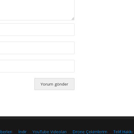
berleri
İndir
YouTube Videoları
Drone Çekimlerim
Telif Hakkı