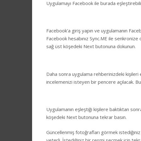
Uygulamayı Facebook ile burada eşleştirebilir
Facebook’a giriş yapın ve uygulamanın Facebo
Facebook hesabınız Sync.ME ile senkronize o
sağ üst köşedeki Next butonuna dokunun.
Daha sonra uygulama rehberinizdeki kişileri 
incelemenizi isteyen bir pencere açılacak. B
Uygulamanın eşleştiği kişilere baktıktan son
köşedeki Next butonuna tekrar basın.
Güncellenmiş fotoğrafları görmek istediğin
yeterli. İstediğiniz bir resmi seçmek için te