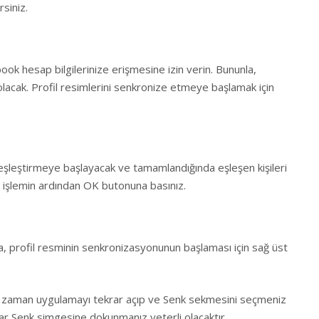
siniz.
ok hesap bilgilerinize erişmesine izin verin. Bununla,
lacak. Profil resimlerini senkronize etmeye başlamak için
eşleştirmeye başlayacak ve tamamlandığında eşleşen kişileri
u işlemin ardından OK butonuna basınız.
ra, profil resminin senkronizasyonunun başlaması için sağ üst
iz zaman uygulamayı tekrar açıp ve Senk sekmesini seçmeniz
krar Senk simgesine dokunmanız yeterli olacaktır.