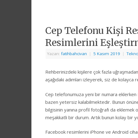
Cep Telefonu Kişi Re
Resimlerini Eşleştir
Yazarı:
fatihbahcivan
|
5 Kasım 2019
|
Tekno
Rehberinizdeki kişilere çok fazla uğraşmadan
aşağıdaki adımları izleyerek, siz de kolayca re
Cep telefonumuza yeni bir numara eklerken is
bazen yetersiz kalabilmektedir. Bunun önüne 
bilgisinin yanına profil fotoğrafı da ekleme
meşakkatli bir durum. Artık bunun kolay bir yo
Facebook resimlerini iPhone ve Android ciha