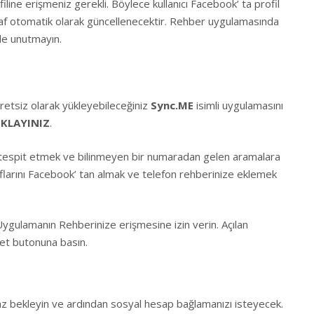
iline erişmeniz gerekli. Böylece kullanıcı Facebook’ ta profil
ğraf otomatik olarak güncellenecektir. Rehber uygulamasında
 de unutmayın.
etsiz olarak yükleyebileceğiniz
Sync.ME
isimli uygulamasını
IKLAYINIZ
.
tespit etmek ve bilinmeyen bir numaradan gelen aramalara
raflarını Facebook’ tan almak ve telefon rehberinize eklemek
ygulamanın Rehberinize erişmesine izin verin. Açılan
et butonuna basın.
z bekleyin ve ardından sosyal hesap bağlamanızı isteyecek.