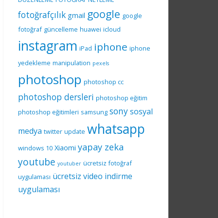
google
fotoğrafçılık
gmail
google
fotoğraf
güncelleme
huawei
icloud
instagram
iphone
iPad
iphone
yedekleme
manipulation
pexels
photoshop
photoshop cc
photoshop dersleri
photoshop eğitim
sony
sosyal
photoshop eğitimleri
samsung
whatsapp
medya
twitter
update
yapay zeka
Xiaomi
windows 10
youtube
ücretsiz fotoğraf
youtuber
ücretsiz video indirme
uygulaması
uygulaması