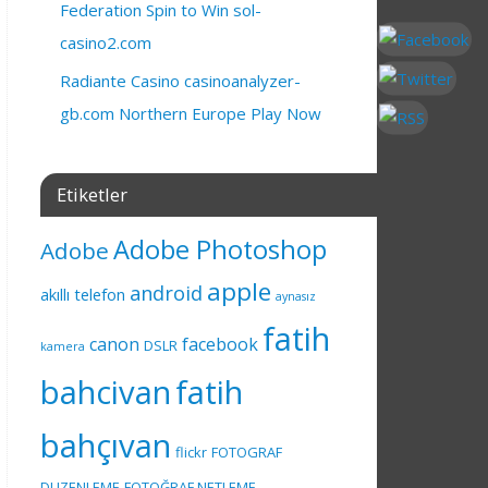
Federation Spin to Win sol-
casino2.com
Radiante Casino casinoanalyzer-
gb.com Northern Europe Play Now
Etiketler
Adobe Photoshop
Adobe
apple
android
akıllı telefon
aynasız
fatih
canon
facebook
DSLR
kamera
bahcivan
fatih
bahçıvan
flickr
FOTOGRAF
DUZENLEME
FOTOĞRAF NETLEME