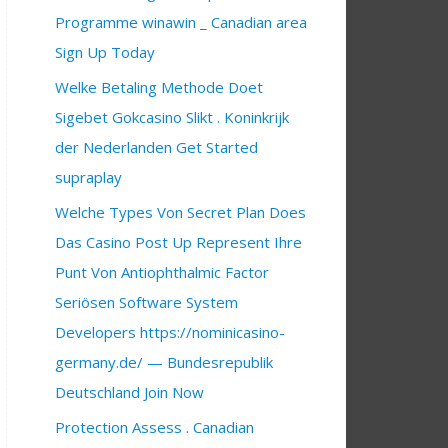
Programme winawin _ Canadian area
Sign Up Today
Welke Betaling Methode Doet
Sigebet Gokcasino Slikt . Koninkrijk
der Nederlanden Get Started
supraplay
Welche Types Von Secret Plan Does
Das Casino Post Up Represent Ihre
Punt Von Antiophthalmic Factor
Seriösen Software System
Developers https://nominicasino-
germany.de/ — Bundesrepublik
Deutschland Join Now
Protection Assess . Canadian