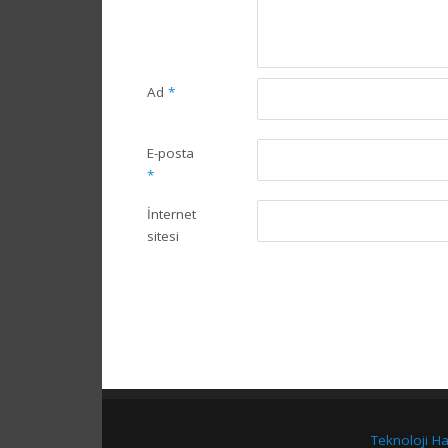
Ad
*
E-posta
*
İnternet
sitesi
Teknoloji Ha