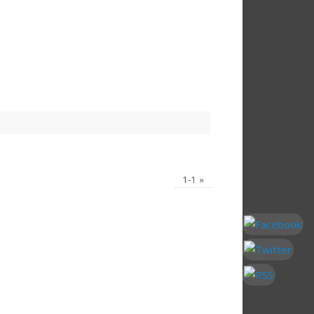
1-1
»