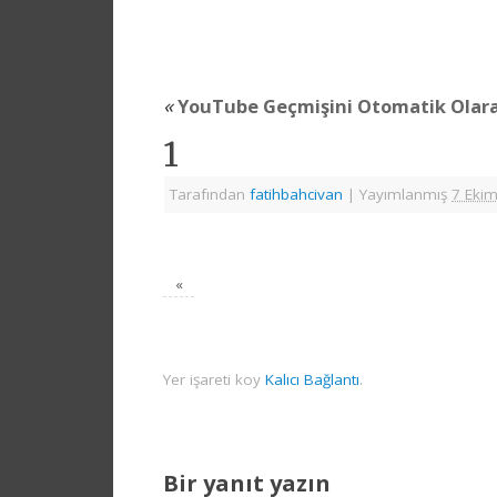
«
YouTube Geçmişini Otomatik Olarak
1
Tarafından
fatihbahcivan
|
Yayımlanmış
7 Eki
«
Yer işareti koy
Kalıcı Bağlantı
.
Bir yanıt yazın