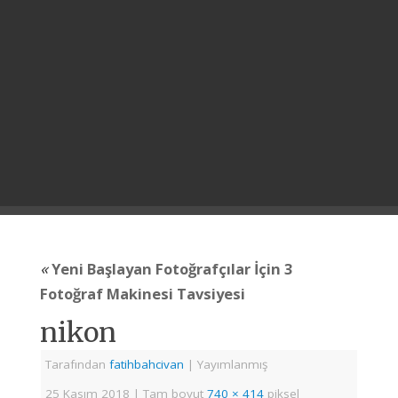
«
Yeni Başlayan Fotoğrafçılar İçin 3
Fotoğraf Makinesi Tavsiyesi
nikon
Tarafından
fatihbahcivan
|
Yayımlanmış
25 Kasım 2018
|
Tam boyut
740 × 414
piksel