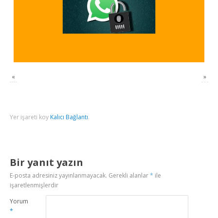
«
»
Yer işareti koy
Kalıcı Bağlantı
.
Bir yanıt yazın
E-posta adresiniz yayınlanmayacak.
Gerekli alanlar
*
ile
işaretlenmişlerdir
Yorum
*