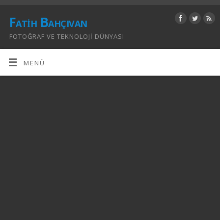
Fatih Bahçıvan
FOTOĞRAF VE TEKNOLOJI DÜNYASI
MENÜ