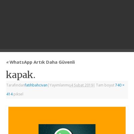
«
WhatsApp Artık Daha Güvenli
kapak.
Tarafından
fatihbahcivan
|
Yayımlanmış
4 Şubat 2019
|
Tam boyut
740 ×
414
piksel