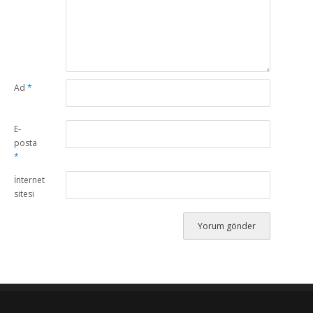
Ad
*
E-
posta
*
İnternet
sitesi