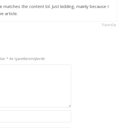
icle matches the content lol. Just kidding, mainly because I
 article.
Yanıtla
nlar
*
ile işaretlenmişlerdir