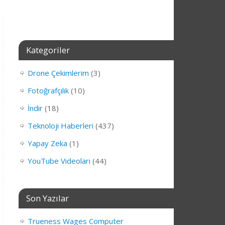
Kategoriler
Drone Çekimlerim
(3)
Fotoğrafçılık
(10)
İndir
(18)
Teknoloji Haberleri
(437)
Yapay Zeka
(1)
YouTube Videoları
(44)
Son Yazılar
Trueness Wages Computer