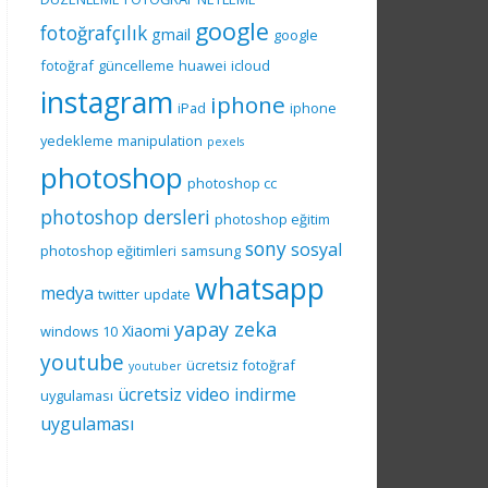
google
fotoğrafçılık
gmail
google
fotoğraf
güncelleme
huawei
icloud
instagram
iphone
iPad
iphone
yedekleme
manipulation
pexels
photoshop
photoshop cc
photoshop dersleri
photoshop eğitim
sony
sosyal
photoshop eğitimleri
samsung
whatsapp
medya
twitter
update
yapay zeka
Xiaomi
windows 10
youtube
ücretsiz fotoğraf
youtuber
ücretsiz video indirme
uygulaması
uygulaması