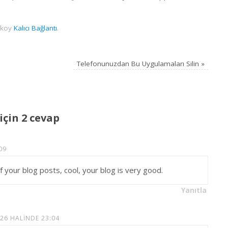
i koy
Kalıcı Bağlantı
.
Telefonunuzdan Bu Uygulamaları Silin
»
için 2 cevap
09
f your blog posts, cool, your blog is very good.
Yanıtla
26 HALINDE 23:04