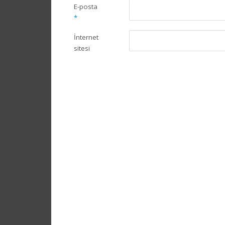
E-posta
*
İnternet
sitesi