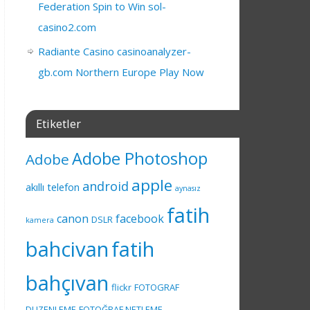
Federation Spin to Win sol-
casino2.com
Radiante Casino casinoanalyzer-
gb.com Northern Europe Play Now
Etiketler
Adobe Photoshop
Adobe
apple
android
akıllı telefon
aynasız
fatih
canon
facebook
DSLR
kamera
bahcivan
fatih
bahçıvan
flickr
FOTOGRAF
DUZENLEME
FOTOĞRAF NETLEME