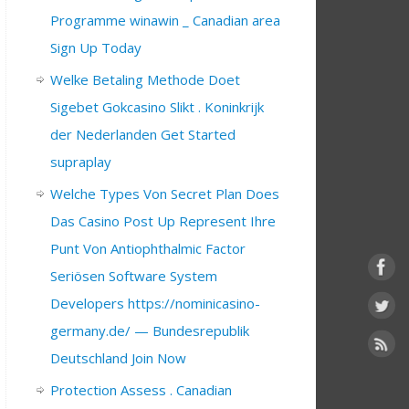
Programme winawin _ Canadian area
Sign Up Today
Welke Betaling Methode Doet
Sigebet Gokcasino Slikt . Koninkrijk
der Nederlanden Get Started
supraplay
Welche Types Von Secret Plan Does
Das Casino Post Up Represent Ihre
Punt Von Antiophthalmic Factor
Seriösen Software System
Developers https://nominicasino-
germany.de/ — Bundesrepublik
Deutschland Join Now
Protection Assess . Canadian