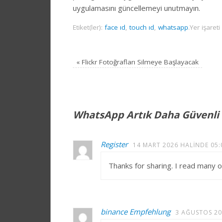
uygulamasını güncellemeyi unutmayın.
Etiket(ler):
face ıd
,
touch ıd
,
whatsapp
.
Yer işaret
«
Flickr Fotoğrafları Silmeye Başlayacak
WhatsApp Artık Daha Güvenli
Register
14 MART 2026 HALINDE 05:
Thanks for sharing. I read many o
binance Empfehlung
3 AĞUSTOS 20