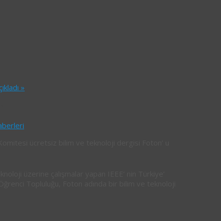
çıkladı
»
n
aberleri
omitesi ücretsiz bilim ve teknoloji dergisi Foton’ u
noloji üzerine çalışmalar yapan IEEE’ nin Türkiye’
 Öğrenci Topluluğu, Foton adında bir bilim ve teknoloji