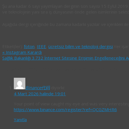
Şu ana kadar 6 sayı yayımlayan derginin son sayısı 15 Eylül 2019 t
ve teknolojinin yanı sıra iş dünyasının önde gelen isimlerinin sekt
Aşağıda dergi içeriğinde bu zamana kadarki yazılar ve içerikleri ile il
Etiket(ler):
foton
,
IEEE
,
ücretsiz bilim ve teknoloji dergisi
.
Yer işa
«
Instagram Karardı
Sağlık Bakanlığı 3.732 İnternet Sitesine Erişimin Engelleneceğini A
Ücretsiz Dijital Bilim ve Teknoloji Dergisi: Foton
iç
Binance代码
diyorki:
4 Mart 2026 halinde 19:01
Your point of view caught my eye and was very interesting
https://www.binance.com/register?ref=QCGZMHR6
Yanıtla