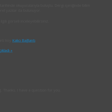
arihinde okuyucularıyla buluştu. Dergi içeriğinde bilim
örel yazılar da bulunuyor.
gili görseli inceleyebilirsiniz.
reti koy
Kalıcı Bağlantı
.
çıkladı
»
in 1 cevap
. Thanks. I have a question for you.