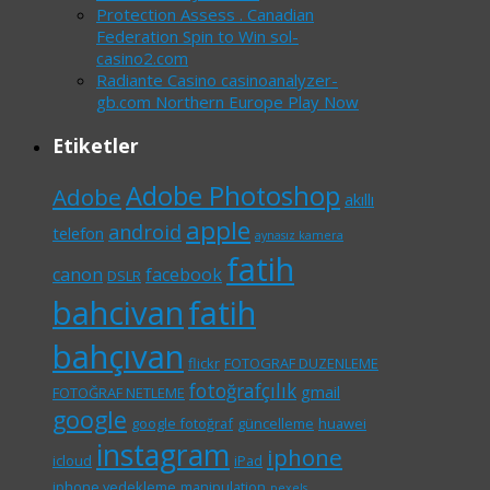
Protection Assess . Canadian
Federation Spin to Win sol-
casino2.com
Radiante Casino casinoanalyzer-
gb.com Northern Europe Play Now
Etiketler
Adobe Photoshop
Adobe
akıllı
apple
android
telefon
aynasız kamera
fatih
canon
facebook
DSLR
bahcivan
fatih
bahçıvan
flickr
FOTOGRAF DUZENLEME
fotoğrafçılık
gmail
FOTOĞRAF NETLEME
google
google fotoğraf
güncelleme
huawei
instagram
iphone
icloud
iPad
iphone yedekleme
manipulation
pexels