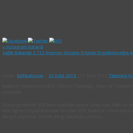
«
Instagram Karardı
Sağlık Bakanlığı 3.732 İnternet Sitesine Erişimin Engelleneceğini A
Ücretsiz Dijital Bilim ve Teknoloji Dergisi: Foto
Yazarı:
fatihbahcivan
|
25 Eylül 2019
|
25 Eylül 2019
Teknoloji H
Balıkesir Üniversitesi IEEE Öğrenci Topluluğu, Yayın ve Tasarım K
yayımladı.
Dünya genelinde 500 binin üzerinde üyeye sahip olan, bilim ve tek
deki öğrenci topluluklarından biri olan IEEE Balıkesir Üniversitesi
dergisi yayımladı. Üstelik dergi tamamen ücretsiz.