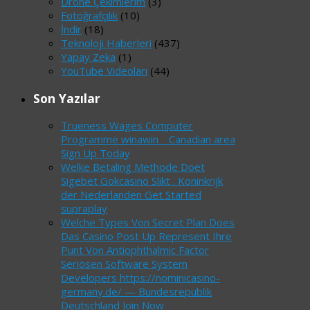
Drone Çekimlerim
(3)
Fotoğrafçılık
(10)
İndir
(18)
Teknoloji Haberleri
(437)
Yapay Zeka
(1)
YouTube Videoları
(44)
Son Yazılar
Trueness Wages Computer
Programme winawin _ Canadian area
Sign Up Today
Welke Betaling Methode Doet
Sigebet Gokcasino Slikt . Koninkrijk
der Nederlanden Get Started
supraplay
Welche Types Von Secret Plan Does
Das Casino Post Up Represent Ihre
Punt Von Antiophthalmic Factor
Seriösen Software System
Developers https://nominicasino-
germany.de/ — Bundesrepublik
Deutschland Join Now