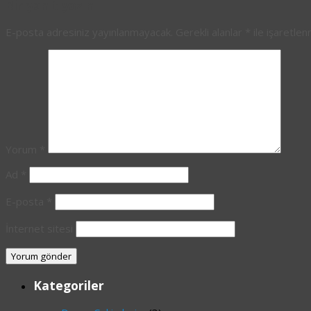
Bir yanıt yazın
E-posta adresiniz yayınlanmayacak.
Gerekli alanlar
*
ile işaretlen
Yorum
*
Ad
*
E-posta
*
İnternet sitesi
Kategoriler