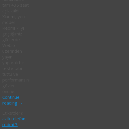
tam 435 saat
açık kaldı.
Xiaomi, yeni
modeli
Redmi 7’ yi
geçtiğimiz
günlerde
Webio
üzerinden
yayın
yaparak bir
teste tabi
tuttu ve
performansını
gözler
önüne…
Continue
reading
→
Etiket(ler):
akıllı telefon
,
redmi 7
,