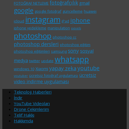
fotoğrafçılık
gmail
FOTOĞRAF NETLEME
google
google fotoğraf
güncelleme
huawei
instagram
iphone
icloud
iPad
iphone yedekleme
manipulation
pexels
photoshop
photoshop cc
photoshop dersleri
photoshop eğitim
sony
sosyal
photoshop eğitimleri
samsung
whatsapp
medya
twitter
update
youtube
yapay zeka
Xiaomi
windows 10
ücretsiz
ücretsiz fotoğraf uygulaması
youtuber
video indirme uygulaması
Teknoloji Haberleri
İndir
YouTube Videoları
Drone Çekimlerim
Telif Hakkı
Hakkımda