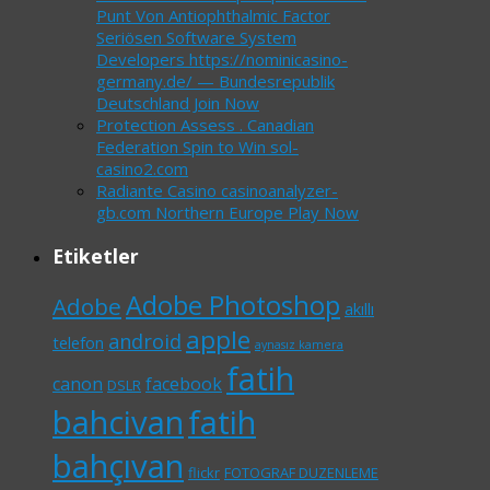
Punt Von Antiophthalmic Factor
Seriösen Software System
Developers https://nominicasino-
germany.de/ — Bundesrepublik
Deutschland Join Now
Protection Assess . Canadian
Federation Spin to Win sol-
casino2.com
Radiante Casino casinoanalyzer-
gb.com Northern Europe Play Now
Etiketler
Adobe Photoshop
Adobe
akıllı
apple
android
telefon
aynasız kamera
fatih
canon
facebook
DSLR
bahcivan
fatih
bahçıvan
flickr
FOTOGRAF DUZENLEME