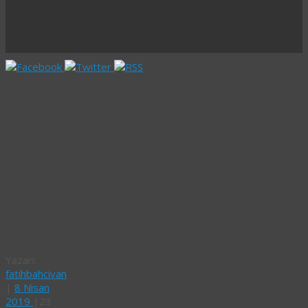
Etiket
arşivi:
Snapdragon
Xiaomi’
den
Yeni Bir
Rekor
Yazarı:
fatihbahcivan
|
8 Nisan
2019
|
23