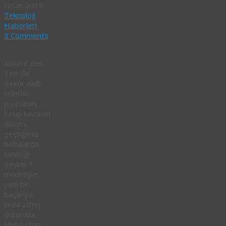
Nisan 2019
Teknoloji
Haberleri
3 Comments
Xiaomi’ den
Yeni Bir
Rekor Akıllı
telefon
piyasasını
kasıp kavuran
Xiaomi,
geçtiğimiz
haftalarda
tanıttığı
Redmi 7
modeliyle
yeni bir
başarıya
imza atmış
durumda.
Mobil cihaz