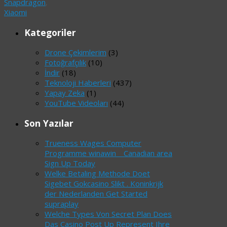
Snapdragon
,
Xiaomi
Kategoriler
Drone Çekimlerim
(3)
Fotoğrafçılık
(10)
İndir
(18)
Teknoloji Haberleri
(437)
Yapay Zeka
(1)
YouTube Videoları
(44)
Son Yazılar
Trueness Wages Computer
Programme winawin _ Canadian area
Sign Up Today
Welke Betaling Methode Doet
Sigebet Gokcasino Slikt . Koninkrijk
der Nederlanden Get Started
supraplay
Welche Types Von Secret Plan Does
Das Casino Post Up Represent Ihre