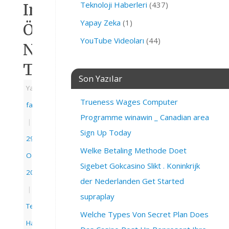
Teknoloji Haberleri
(437)
Instagram
Yapay Zeka
(1)
Önbellek
YouTube Videoları
(44)
Nasıl
Temizlenir?
Son Yazılar
Yazarı:
Trueness Wages Computer
fatihbahcivan
Programme winawin _ Canadian area
|
Sign Up Today
29
Welke Betaling Methode Doet
Ocak
Sigebet Gokcasino Slikt . Koninkrijk
2023
der Nederlanden Get Started
|
supraplay
Teknoloji
Welche Types Von Secret Plan Does
Haberleri