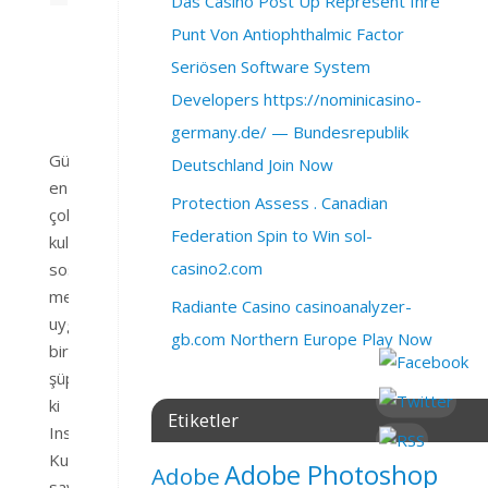
Das Casino Post Up Represent Ihre
Bir
Punt Von Antiophthalmic Factor
yorum
Seriösen Software System
yapın
Developers https://nominicasino-
germany.de/ — Bundesrepublik
Günümüzün
Deutschland Join Now
en
Protection Assess . Canadian
çok
Federation Spin to Win sol-
kullanılan
casino2.com
sosyal
medya
Radiante Casino casinoanalyzer-
uygulamalarından
gb.com Northern Europe Play Now
birisi
şüphesiz
ki
Etiketler
Instagram.
Kullanici
Adobe Photoshop
Adobe
sayısı