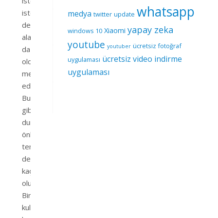
ister
whatsapp
istemez
medya
twitter
update
depolama
yapay zeka
Xiaomi
windows 10
alanını
youtube
ücretsiz fotoğraf
youtuber
da
ücretsiz video indirme
uygulaması
oldukça
uygulaması
meşgul
ediyor.
Bu
gibi
durumlarda
önbellek
temizliği
de
kaçınılmaz
oluyor.
Birçok
kullanıcı