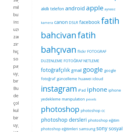
apple
milyarları
android
akıllı telefon
aynasız
bulan
fatih
Instagram
canon
facebook
DSLR
kamera
uzun
bahcivan
fatih
zamandır
zirveyi
bahçıvan
hiçbir
flickr
FOTOGRAF
sosyal
DUZENLEME
FOTOĞRAF NETLEME
paylaşım
google
fotoğrafçılık
gmail
google
uygulamasına
fotoğraf
güncelleme
huawei
icloud
bırakmıyor.
instagram
Bu
iphone
iPad
iphone
denli
yedekleme
manipulation
pexels
çok
photoshop
kullanılan
photoshop cc
bir
photoshop dersleri
photoshop eğitim
uygulama
sony
sosyal
photoshop eğitimleri
samsung