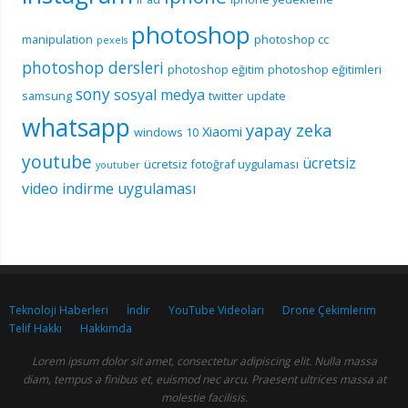
photoshop
manipulation
photoshop cc
pexels
photoshop dersleri
photoshop eğitim
photoshop eğitimleri
sony
sosyal medya
samsung
twitter
update
whatsapp
yapay zeka
Xiaomi
windows 10
youtube
ücretsiz
ücretsiz fotoğraf uygulaması
youtuber
video indirme uygulaması
Teknoloji Haberleri
İndir
YouTube Videoları
Drone Çekimlerim
Telif Hakkı
Hakkımda
Lorem ipsum dolor sit amet, consectetur adipiscing elit. Nulla massa
diam, tempus a finibus et, euismod nec arcu. Praesent ultrices massa at
molestie facilisis.