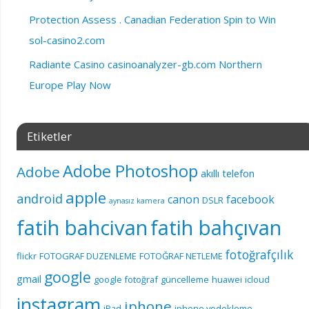
Protection Assess . Canadian Federation Spin to Win
sol-casino2.com
Radiante Casino casinoanalyzer-gb.com Northern
Europe Play Now
Etiketler
Adobe Photoshop
Adobe
akıllı telefon
apple
android
canon
facebook
DSLR
aynasız kamera
fatih bahcivan
fatih bahçıvan
fotoğrafçılık
flickr
FOTOGRAF DUZENLEME
FOTOĞRAF NETLEME
google
gmail
google fotoğraf
güncelleme
huawei
icloud
instagram
iphone
iPad
iphone yedekleme