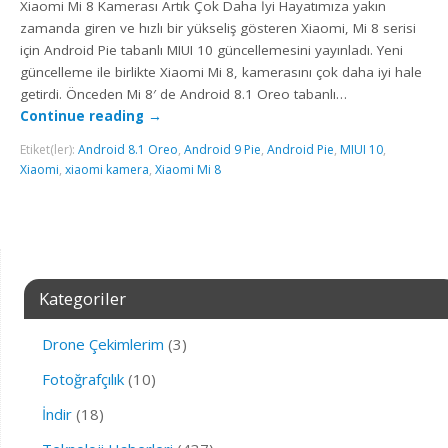
Xiaomi Mi 8 Kamerası Artık Çok Daha İyi Hayatımıza yakın
zamanda giren ve hızlı bir yükseliş gösteren Xiaomi, Mi 8 serisi
için Android Pie tabanlı MIUI 10 güncellemesini yayınladı. Yeni
güncelleme ile birlikte Xiaomi Mi 8, kamerasını çok daha iyi hale
getirdi. Önceden Mi 8′ de Android 8.1 Oreo tabanlı…
Continue reading
→
Etiket(ler):
Android 8.1 Oreo
,
Android 9 Pie
,
Android Pie
,
MIUI 10
,
Xiaomi
,
xiaomi kamera
,
Xiaomi Mi 8
Kategoriler
Drone Çekimlerim
(3)
Fotoğrafçılık
(10)
İndir
(18)