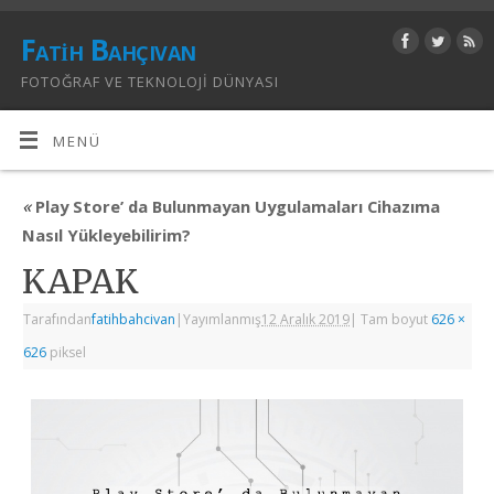
Fatih Bahçıvan
FOTOĞRAF VE TEKNOLOJI DÜNYASI
MENÜ
«
Play Store’ da Bulunmayan Uygulamaları Cihazıma
Nasıl Yükleyebilirim?
KAPAK
Tarafından
fatihbahcivan
|
Yayımlanmış
12 Aralık 2019
|
Tam boyut
626 ×
626
piksel