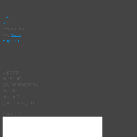
«
3
5
»
Yer işareti
koy
Kalıcı
Bağlantı
.
Bir yanıt
yazın
E-posta
adresiniz
yayınlanmayacak.
Gerekli
alanlar
*
ile
işaretlenmişlerdir
Yorum
*