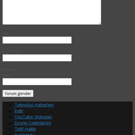
Ad
*
E-posta
*
İnternet
sitesi
Teknoloji Haberleri
İndir
YouTube Videoları
Drone Çekimlerim
Telif Hakkı
Hakkımda