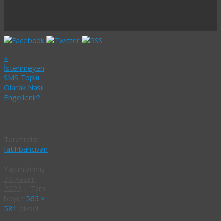
«
İstenmeyen
SMS Toplu
Olarak Nasıl
Engellenir?
4
Tarafından
fatihbahcivan
|
Yayımlanmış
30 Kasım
2022
|
Tam
boyut
565 ×
581
piksel