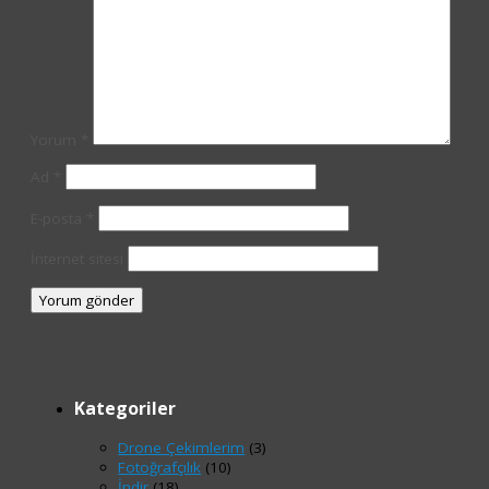
Yorum
*
Ad
*
E-posta
*
İnternet sitesi
Kategoriler
Drone Çekimlerim
(3)
Fotoğrafçılık
(10)
İndir
(18)