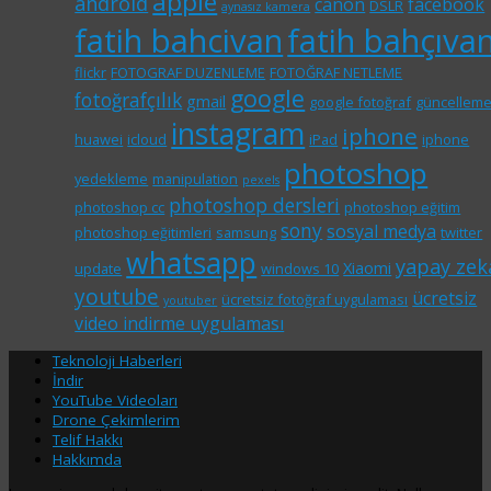
apple
android
canon
facebook
DSLR
aynasız kamera
fatih bahcivan
fatih bahçıva
flickr
FOTOGRAF DUZENLEME
FOTOĞRAF NETLEME
google
fotoğrafçılık
gmail
google fotoğraf
güncellem
instagram
iphone
huawei
icloud
iPad
iphone
photoshop
yedekleme
manipulation
pexels
photoshop dersleri
photoshop cc
photoshop eğitim
sony
sosyal medya
photoshop eğitimleri
samsung
twitter
whatsapp
yapay zek
Xiaomi
update
windows 10
youtube
ücretsiz
ücretsiz fotoğraf uygulaması
youtuber
video indirme uygulaması
Teknoloji Haberleri
İndir
YouTube Videoları
Drone Çekimlerim
Telif Hakkı
Hakkımda