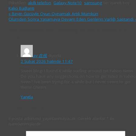
Etiket(ler):
akıllı telefon
,
Galaxy Note10
,
samsung
.
Yer işareti koy
Kalıcı Bağlantı
.
«
Beyin Gücüyle Oyun Oynamak Artık Mümkün
Ölümden Sonra Yaşamaya Devam Eden Genlerin Varlığı Saptandı
İşte Karşınızda Yeni Samsung Galaxy Note10+
için 1
cevap
av 在线
diyorki:
2 Şubat 2026 halinde 11:47
Sweet blog! I found it while surfing around on Yahoo News.
Do you have any suggestions on how to get listed in Yaho
News? I’ve been trying for a while but I never seem to get
there! Cheers
Yanıtla
Bir yanıt yazın
E-posta adresiniz yayınlanmayacak.
Gerekli alanlar
*
ile
işaretlenmişlerdir