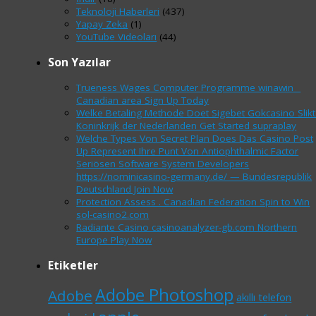
Teknoloji Haberleri
(437)
Yapay Zeka
(1)
YouTube Videoları
(44)
Son Yazılar
Trueness Wages Computer Programme winawin _
Canadian area Sign Up Today
Welke Betaling Methode Doet Sigebet Gokcasino Slikt 
Koninkrijk der Nederlanden Get Started supraplay
Welche Types Von Secret Plan Does Das Casino Post
Up Represent Ihre Punt Von Antiophthalmic Factor
Seriösen Software System Developers
https://nominicasino-germany.de/ — Bundesrepublik
Deutschland Join Now
Protection Assess . Canadian Federation Spin to Win
sol-casino2.com
Radiante Casino casinoanalyzer-gb.com Northern
Europe Play Now
Etiketler
Adobe Photoshop
Adobe
akıllı telefon