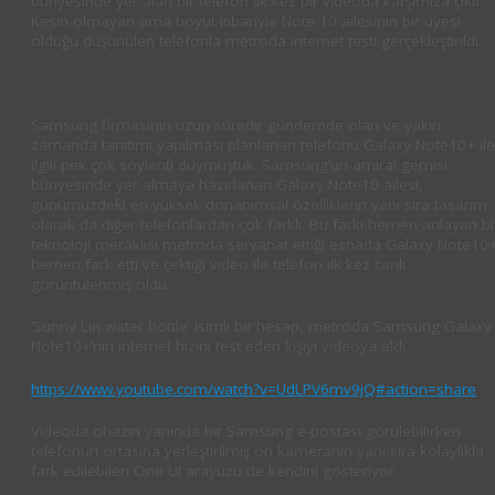
bünyesinde yer alan bir telefon ilk kez bir videoda karşımıza çıktı.
Kesin olmayan ama boyut itibariyle Note 10 ailesinin bir üyesi
olduğu düşünülen telefonla metroda internet testi gerçekleştirildi.
Samsung firmasının uzun süredir gündemde olan ve yakın
zamanda tanıtımı yapılması planlanan telefonu Galaxy Note10+ il
ilgili pek çok söylenti duymuştuk. Samsung’un amiral gemisi
bünyesinde yer almaya hazırlanan Galaxy Note10 ailesi,
günümüzdeki en yüksek donanımsal özelliklerin yanı sıra tasarım
olarak da diğer telefonlardan çok farklı. Bu farkı hemen anlayan bi
teknoloji meraklısı metroda seryahat ettiği esnada Galaxy Note10+
hemen fark etti ve çektiği video ile telefon ilk kez canlı
görüntülenmiş oldu.
‘Sunny Lin water bottle’ isimli bir hesap, metroda Samsung Galaxy
Note10+’nın internet hızını test eden kişiyi videoya aldı.
https://www.youtube.com/watch?v=UdLPV6mv9jQ#action=share
Videoda cihazın yanında bir Samsung e-postası görülebilirken
telefonun ortasına yerleştirilmiş ön kameranın yanı sıra kolaylıkla
fark edilebilen One UI arayüzü de kendini gösteriyor.