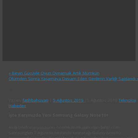
«
Beyin Gücüyle Oyun Oynamak Artık Mümkün
Ölümden Sonra Yaşamaya Devam Eden Genlerin Varlığı Saptandı
İşte Karşınızda Yeni Samsung Galaxy Note10+
Yazarı:
fatihbahcivan
|
5 Ağustos 2019
|
5 Ağustos 2019
Teknoloji
Haberleri
İşte Karşınızda Yeni Samsung Galaxy Note10+
Akıllı telefon piyasasının önemli markalarından birisi olan
Samsung’un 7 Ağustos tarihinde tanıtacağı Galaxy Note10