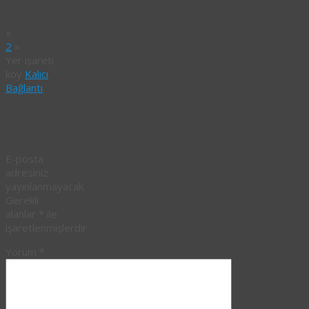
«
2
»
Yer işareti
koy
Kalıcı
Bağlantı
.
Bir yanıt
yazın
E-posta
adresiniz
yayınlanmayacak.
Gerekli
alanlar
*
ile
işaretlenmişlerdir
Yorum
*