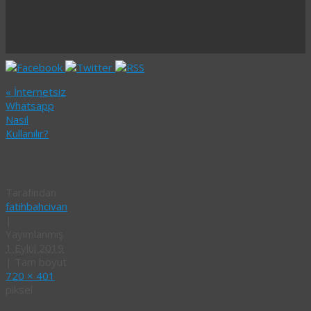
«
İnternetsiz
Whatsapp
Nasıl
Kullanılır?
1
Tarafından
fatihbahcivan
|
Yayımlanmış
1 Eylül 2019
|
Tam boyut
720 × 401
piksel