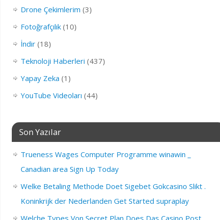
Drone Çekimlerim
(3)
Fotoğrafçılık
(10)
İndir
(18)
Teknoloji Haberleri
(437)
Yapay Zeka
(1)
YouTube Videoları
(44)
Son Yazılar
Trueness Wages Computer Programme winawin _
Canadian area Sign Up Today
Welke Betaling Methode Doet Sigebet Gokcasino Slikt .
Koninkrijk der Nederlanden Get Started supraplay
Welche Types Von Secret Plan Does Das Casino Post