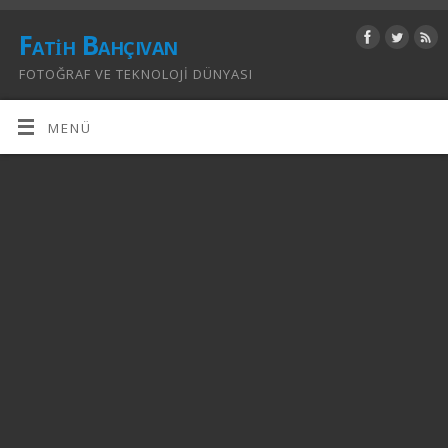
Fatih Bahçıvan
FOTOĞRAF VE TEKNOLOJI DÜNYASI
MENÜ