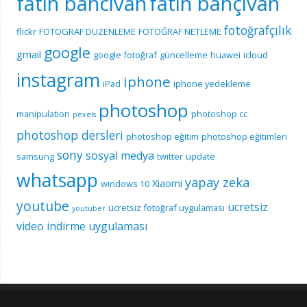
fatih bahcivan
fatih bahçıvan
fotoğrafçılık
flickr
FOTOGRAF DUZENLEME
FOTOĞRAF NETLEME
google
gmail
google fotoğraf
güncelleme
huawei
icloud
instagram
iphone
iPad
iphone yedekleme
photoshop
manipulation
photoshop cc
pexels
photoshop dersleri
photoshop eğitim
photoshop eğitimleri
sony
sosyal medya
samsung
twitter
update
whatsapp
yapay zeka
Xiaomi
windows 10
youtube
ücretsiz
ücretsiz fotoğraf uygulaması
youtuber
video indirme uygulaması