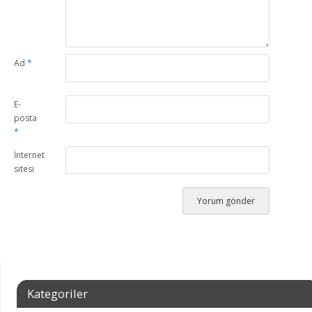
Ad
*
E-
posta
*
İnternet
sitesi
Kategoriler