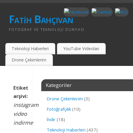
Fatih Bahçıvan
FOTOĞRAF VE TEKNOLOJI DÜNYASI
Teknoloji Haberleri
YouTube Videoları
Drone Çekimlerim
Kategoriler
Etiket
arşivi:
Drone Çekimlerim
(3)
instagram
Fotoğrafçılık
(10)
video
İndir
(18)
indirme
Teknoloji Haberleri
(437)