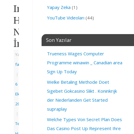
Instagram
Yapay Zeka
(1)
Hikayelerini
YouTube Videoları
(44)
Nasıl
Son Yazılar
İndirebilirim?
Trueness Wages Computer
Yazarı:
Programme winawin _ Canadian area
fatihbahcivan
Sign Up Today
|
Welke Betaling Methode Doet
6
Sigebet Gokcasino Slikt . Koninkrijk
Ekim
der Nederlanden Get Started
2019
supraplay
|
Welche Types Von Secret Plan Does
Teknoloji
Das Casino Post Up Represent Ihre
Haberleri