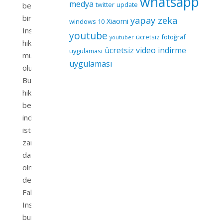
whatsapp
medya
twitter
update
beğendiğimiz
bir
yapay zeka
Xiaomi
windows 10
Instagram
youtube
ücretsiz fotoğraf
youtuber
hikayesi
ücretsiz video indirme
uygulaması
mutlaka
uygulaması
oluyordur.
Bu
hikayelerden
beğendiğimizi
indirmek
istediğimiz
zamanlar
da
olmuyor
değil.
Fakat
Instagram
bunları