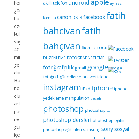
apple
android
her
akıllı telefon
aynasız
gün
fatih
canon
facebook
DSLR
bu
kamera
özelliği
bahcivan
fatih
kullananların
sayısı
bahçıvan
flickr
FOTOGRAF
400
milyonu
DUZENLEME
FOTOĞRAF NETLEME
geçmiş
google
fotoğrafçılık
gmail
google
durumda.
fotoğraf
güncelleme
huawei
icloud
Hal
instagram
iphone
böyle
iPad
iphone
olunca
yedekleme
manipulation
pexels
artan
photoshop
photoshop cc
paylaşımlar
neticesinde
photoshop dersleri
photoshop eğitim
gün
sony
sosyal
photoshop eğitimleri
samsung
içerisinde