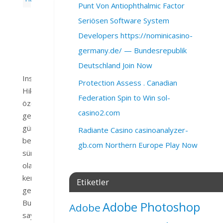
Punt Von Antiophthalmic Factor
Bir
Seriösen Software System
yorum
Developers https://nominicasino-
yapın
germany.de/ — Bundesrepublik
Deutschland Join Now
Instagram
Protection Assess . Canadian
Hikaye
Federation Spin to Win sol-
özelliğini
casino2.com
getirdiği
günden
Radiante Casino casinoanalyzer-
beri
gb.com Northern Europe Play Now
sürekli
olarak
kendisini
Etiketler
geliştiriyor.
Bu
Adobe Photoshop
Adobe
sayede