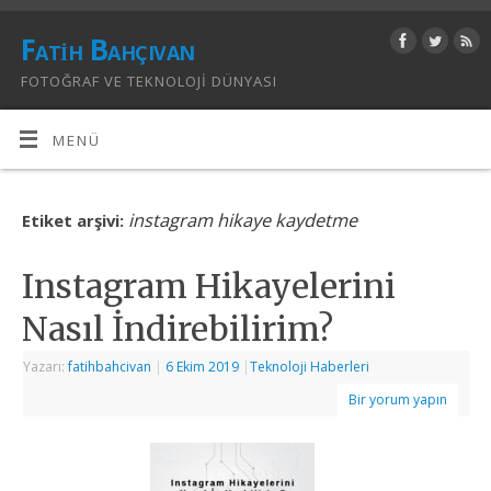
Fatih Bahçıvan
FOTOĞRAF VE TEKNOLOJI DÜNYASI
MENÜ
instagram hikaye kaydetme
Etiket arşivi:
Instagram Hikayelerini
Nasıl İndirebilirim?
Yazarı:
fatihbahcivan
|
6 Ekim 2019
|
Teknoloji Haberleri
Bir yorum yapın