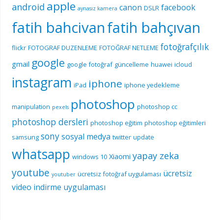
apple
android
canon
facebook
DSLR
aynasız kamera
fatih bahcivan
fatih bahçıvan
fotoğrafçılık
flickr
FOTOGRAF DUZENLEME
FOTOĞRAF NETLEME
google
gmail
google fotoğraf
güncelleme
huawei
icloud
instagram
iphone
iPad
iphone yedekleme
photoshop
manipulation
photoshop cc
pexels
photoshop dersleri
photoshop eğitim
photoshop eğitimleri
sony
sosyal medya
samsung
twitter
update
whatsapp
yapay zeka
Xiaomi
windows 10
youtube
ücretsiz
ücretsiz fotoğraf uygulaması
youtuber
video indirme uygulaması