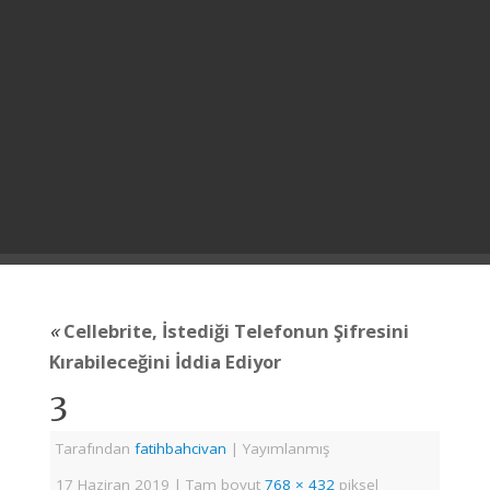
«
Cellebrite, İstediği Telefonun Şifresini
Kırabileceğini İddia Ediyor
3
Tarafından
fatihbahcivan
|
Yayımlanmış
17 Haziran 2019
|
Tam boyut
768 × 432
piksel