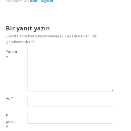
Yer işareti koy
Kalıcı Bağlantı
.
Bir yanıt yazın
E-posta adresiniz yayınlanmayacak.
Gerekli alanlar
*
ile
işaretlenmişlerdir
Yorum
*
Ad
*
E-
posta
*