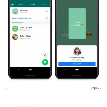
«
kapak
»