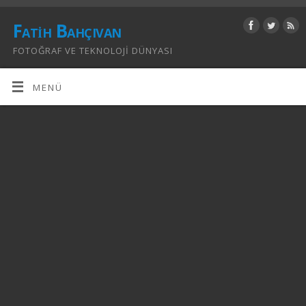
Fatih Bahçıvan
FOTOĞRAF VE TEKNOLOJI DÜNYASI
MENÜ