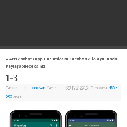
«
Artık WhatsApp Durumlarını Facebook’ la Aynı Anda
Paylaşabileceksiniz
1-3
Tarafından
fatihbahcivan
|
Yayımlanmış
23 Eylül 2019
|
Tam boyut
483 ×
500
piksel