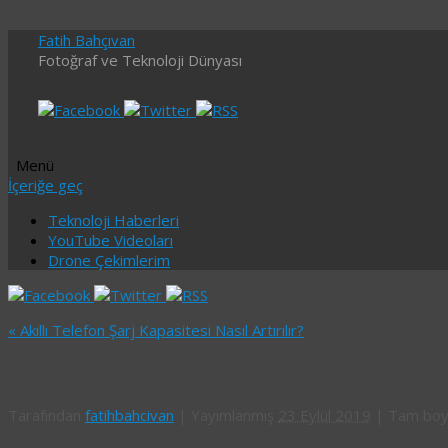
Fatih Bahçıvan
Fotoğraf ve Teknoloji Dünyası
Menü
İçeriğe geç
Teknoloji Haberleri
YouTube Videoları
Drone Çekimlerim
«
Akıllı Telefon Şarj Kapasitesi Nasıl Artırılır?
kapak
Tarafından
fatihbahcivan
|
Yayımlanmış
23 Eylül 2019
|
Tam bo