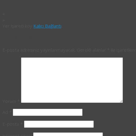
«
»
Yer işareti koy
Kalıcı Bağlantı
.
Bir yanıt yazın
E-posta adresiniz yayınlanmayacak.
Gerekli alanlar
*
ile işaretlen
Yorum
*
Ad
*
E-posta
*
İnternet sitesi