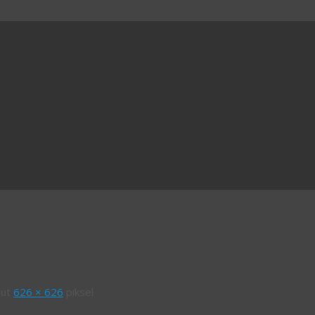
yut
626 × 626
piksel