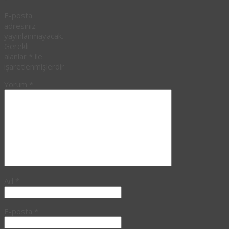
E-posta
adresiniz
yayınlanmayacak.
Gerekli
alanlar
*
ile
işaretlenmişlerdir
Yorum
*
Ad
*
E-posta
*