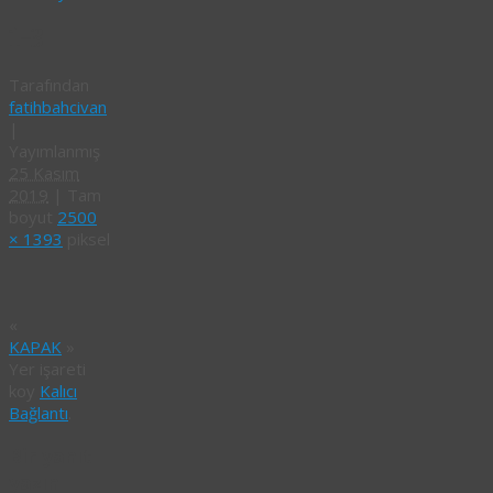
1-3
Tarafından
fatihbahcivan
|
Yayımlanmış
25 Kasım
2019
|
Tam
boyut
2500
× 1393
piksel
«
KAPAK
»
Yer işareti
koy
Kalıcı
Bağlantı
.
Bir yanıt
yazın