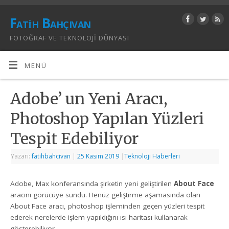
Fatih Bahçıvan
FOTOĞRAF VE TEKNOLOJI DÜNYASI
MENÜ
Adobe’ un Yeni Aracı,
Photoshop Yapılan Yüzleri
Tespit Edebiliyor
Yazarı:
fatihbahcivan
|
25 Kasım 2019
|
Teknoloji Haberleri
Adobe, Max konferansında şirketin yeni geliştirilen
About Face
aracını görücüye sundu. Henüz geliştirme aşamasında olan
About Face aracı, photoshop işleminden geçen yüzleri tespit
ederek nerelerde işlem yapıldığını ısı haritası kullanarak
gösterebiliyor.