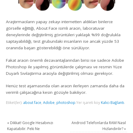
Araştırmacıların yapay zekayı internetten aldıkları binlerce
görselle eğittiği, About Face isimli aracın, laboratuvar
deneylerinde değiştirilmiş görüntüleri yaklaşık %99 doğrulukla
saptayabildiği, test grubundaki insanların ise ancak yüzde 53
oranında başarı gösterebildiği öne sürülüyor.
Fakat aracın önemli dezavantajlarından birisi ise sadece Adobe
Photoshop ile yapılmış görüntülerde çalışması ve resmin Yüze
Duyarlı Sıvılaştırma aracıyla değiştirilmiş olması gerekiyor.
Henüz test aşamasında olan aracın ilerleyen zamanda daha da
verimli çalışacağına kesin gözüyle bakılıyor.
Etiket(ler):
about face
,
Adobe
,
photoshop
.
Yer işareti koy
Kalıcı Bağlantı
.
«
Dikkat! Google Hesabınızı
Android Telefonlarda RAM Nasıl
Kapatabilir. Peki Ne
Hızlandırılır?
»