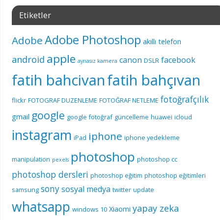
Etiketler
Adobe Photoshop
Adobe
akıllı telefon
apple
android
canon
facebook
DSLR
aynasız kamera
fatih bahcivan
fatih bahçıvan
fotoğrafçılık
flickr
FOTOGRAF DUZENLEME
FOTOĞRAF NETLEME
google
gmail
google fotoğraf
güncelleme
huawei
icloud
instagram
iphone
iPad
iphone yedekleme
photoshop
manipulation
photoshop cc
pexels
photoshop dersleri
photoshop eğitim
photoshop eğitimleri
sony
sosyal medya
samsung
twitter
update
whatsapp
yapay zeka
Xiaomi
windows 10