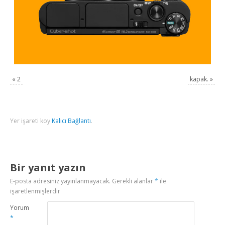
«
2
kapak.
»
Yer işareti koy
Kalıcı Bağlantı
.
Bir yanıt yazın
E-posta adresiniz yayınlanmayacak.
Gerekli alanlar
*
ile
işaretlenmişlerdir
Yorum
*