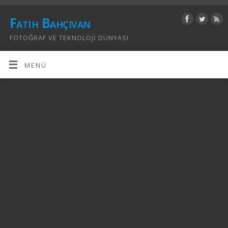
Fatih Bahçıvan
FOTOĞRAF VE TEKNOLOJI DÜNYASI
MENÜ