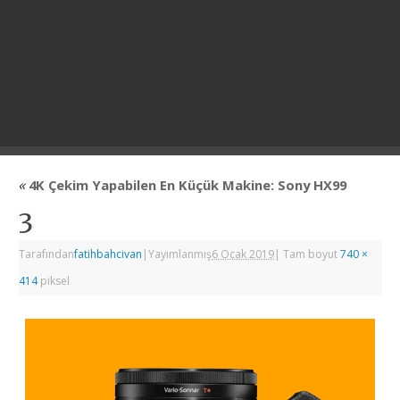
«
4K Çekim Yapabilen En Küçük Makine: Sony HX99
3
Tarafından
fatihbahcivan
|
Yayımlanmış
6 Ocak 2019
|
Tam boyut
740 ×
414
piksel