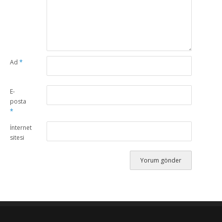
Ad
*
E-
posta
*
İnternet
sitesi