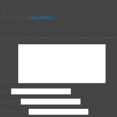
«
»
Yer işareti koy
Kalıcı Bağlantı
.
Bir yanıt yazın
E-posta adresiniz yayınlanmayacak.
Gerekli alanlar
*
ile işaretlen
Yorum
*
Ad
*
E-posta
*
İnternet sitesi