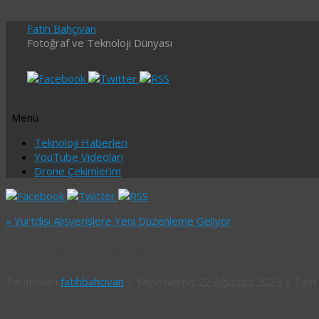
Fatih Bahçıvan
Fotoğraf ve Teknoloji Dünyası
Menü
İçeriğe
Teknoloji Haberleri
geç
YouTube Videoları
Drone Çekimlerim
«
Yurtdışı Alışverişlere Yeni Düzenleme Geliyor
yurtdışı alışveriş
Tarafından
fatihbahcivan
|
Yayımlanmış
22 Ağustos 2024
|
Tam 