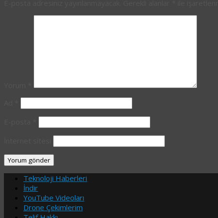
E-posta adresiniz yayınlanmayacak.
Gerekli alanlar
*
ile işaretlen
Yorum
*
Ad
*
E-posta
*
İnternet sitesi
Teknoloji Haberleri
İndir
YouTube Videoları
Drone Çekimlerim
Telif Hakkı