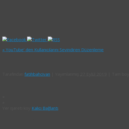
«
YouTube’ den Kullanıcılarını Sevindiren Düzenleme
kapak
Tarafından
fatihbahcivan
|
Yayımlanmış
27 Eylül 2019
|
Tam bo
«
»
Yer işareti koy
Kalıcı Bağlantı
.
Bir yanıt yazın