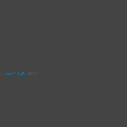
yut
626 × 626
piksel