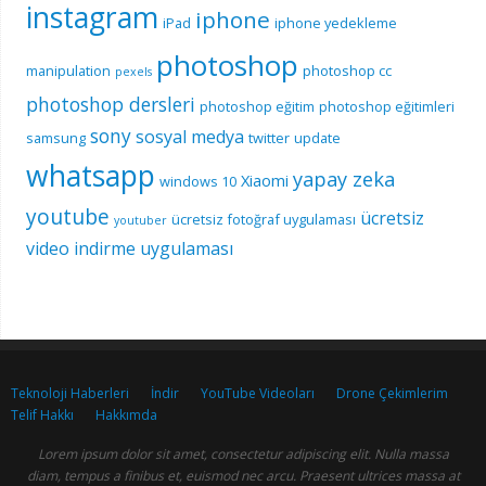
instagram
iphone
iPad
iphone yedekleme
photoshop
manipulation
photoshop cc
pexels
photoshop dersleri
photoshop eğitim
photoshop eğitimleri
sony
sosyal medya
samsung
twitter
update
whatsapp
yapay zeka
Xiaomi
windows 10
youtube
ücretsiz
ücretsiz fotoğraf uygulaması
youtuber
video indirme uygulaması
Teknoloji Haberleri
İndir
YouTube Videoları
Drone Çekimlerim
Telif Hakkı
Hakkımda
Lorem ipsum dolor sit amet, consectetur adipiscing elit. Nulla massa
diam, tempus a finibus et, euismod nec arcu. Praesent ultrices massa at