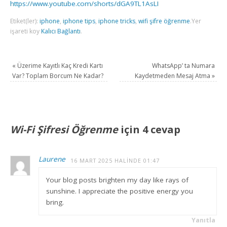
https://www.youtube.com/shorts/dGA9TL1AsLI
Etiket(ler):
iphone
,
iphone tips
,
iphone tricks
,
wifi şifre öğrenme
.
Yer
işareti koy
Kalıcı Bağlantı
.
«
Üzerime Kayıtlı Kaç Kredi Kartı
WhatsApp’ ta Numara
Var? Toplam Borcum Ne Kadar?
Kaydetmeden Mesaj Atma
»
Wi-Fi Şifresi Öğrenme
için 4 cevap
Laurene
16 MART 2025 HALINDE 01:47
Your blog posts brighten my day like rays of
sunshine. I appreciate the positive energy you
bring.
Yanıtla