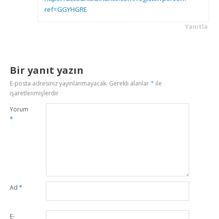
ref=GGYHGRE
Yanıtla
Bir yanıt yazın
E-posta adresiniz yayınlanmayacak.
Gerekli alanlar
*
ile
işaretlenmişlerdir
Yorum
*
Ad
*
E-