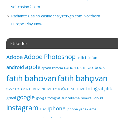
sol-casino2.com
Radiante Casino casinoanalyzer-gb.com Northern
Europe Play Now
Etiketler
Adobe Photoshop
Adobe
akıllı telefon
apple
android
canon
facebook
DSLR
aynasız kamera
fatih bahcivan
fatih bahçıvan
fotoğrafçılık
flickr
FOTOGRAF DUZENLEME
FOTOĞRAF NETLEME
google
gmail
google fotoğraf
güncelleme
huawei
icloud
instagram
iphone
iPad
iphone yedekleme