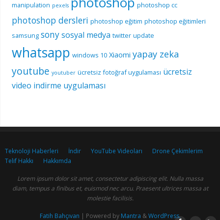
photoshop
manipulation
photoshop cc
pexels
photoshop dersleri
photoshop eğitim
photoshop eğitimleri
sony
sosyal medya
samsung
twitter
update
whatsapp
yapay zeka
Xiaomi
windows 10
youtube
ücretsiz
ücretsiz fotoğraf uygulaması
youtuber
video indirme uygulaması
Teknoloji Haberleri
İndir
YouTube Videoları
Drone Çekimlerim
Telif Hakkı
Hakkımda
Lorem ipsum dolor sit amet, consectetur adipiscing elit. Nulla massa
diam, tempus a finibus et, euismod nec arcu. Praesent ultrices massa at
molestie facilisis.
Fatih Bahçıvan
| Powered by
Mantra
&
WordPress.