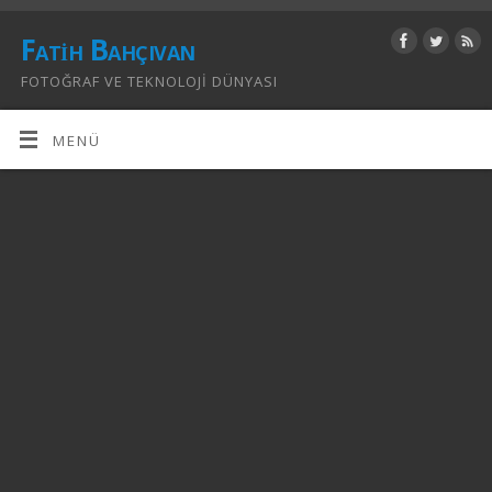
Fatih Bahçıvan
FOTOĞRAF VE TEKNOLOJI DÜNYASI
MENÜ