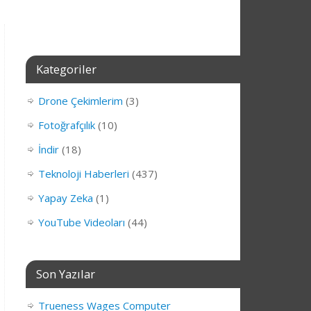
Kategoriler
Drone Çekimlerim
(3)
Fotoğrafçılık
(10)
İndir
(18)
Teknoloji Haberleri
(437)
Yapay Zeka
(1)
YouTube Videoları
(44)
Son Yazılar
Trueness Wages Computer