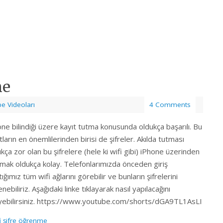
me
e Videoları
4 Comments
ne bilindiği üzere kayıt tutma konusunda oldukça başarılı. Bu
tların en önemlilerinden birisi de şifreler. Akılda tutması
kça zor olan bu şifrelere (hele ki wifi gibi) iPhone üzerinden
şmak oldukça kolay. Telefonlarımızda önceden giriş
ığımız tüm wifi ağlarını görebilir ve bunların şifrelerini
nebiliriz. Aşağıdaki linke tıklayarak nasıl yapılacağını
eyebilirsiniz. https://www.youtube.com/shorts/dGA9TL1AsLI
i şifre öğrenme