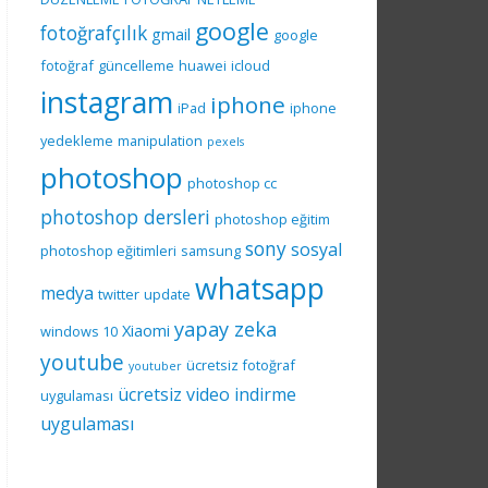
google
fotoğrafçılık
gmail
google
fotoğraf
güncelleme
huawei
icloud
instagram
iphone
iPad
iphone
yedekleme
manipulation
pexels
photoshop
photoshop cc
photoshop dersleri
photoshop eğitim
sony
sosyal
photoshop eğitimleri
samsung
whatsapp
medya
twitter
update
yapay zeka
Xiaomi
windows 10
youtube
ücretsiz fotoğraf
youtuber
ücretsiz video indirme
uygulaması
uygulaması