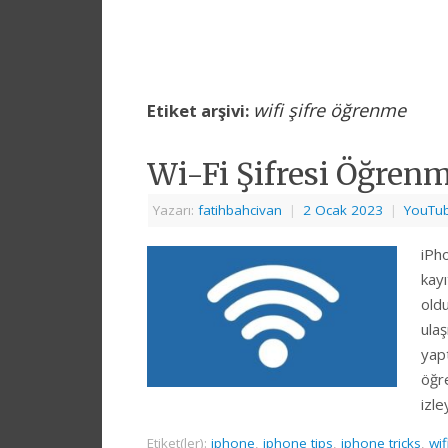
wifi şifre öğrenme
Etiket arşivi:
Wi-Fi Şifresi Öğren
Yazarı:
fatihbahcivan
|
2 Ocak 2023
|
YouTub
iPho
kayı
oldu
ula
yapt
öğre
izl
Etiket(ler):
iphone
,
iphone tips
,
iphone tricks
,
wif