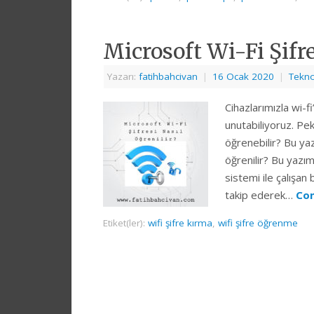
Microsoft Wi-Fi Şifre
Yazarı:
fatihbahcivan
|
16 Ocak 2020
|
Tekno
Cihazlarımızla wi-f
unutabiliyoruz. Pe
öğrenebilir? Bu yaz
öğrenilir? Bu yaz
sistemi ile çalışan 
takip ederek…
Con
Etiket(ler):
wifi şifre kırma
,
wifi şifre öğrenme