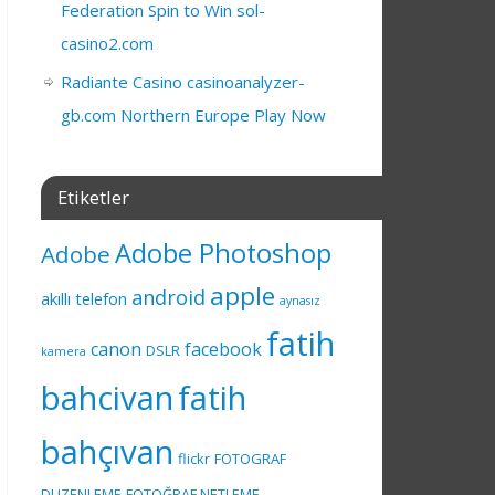
Federation Spin to Win sol-
casino2.com
Radiante Casino casinoanalyzer-
gb.com Northern Europe Play Now
Etiketler
Adobe Photoshop
Adobe
apple
android
akıllı telefon
aynasız
fatih
canon
facebook
DSLR
kamera
bahcivan
fatih
bahçıvan
flickr
FOTOGRAF
DUZENLEME
FOTOĞRAF NETLEME