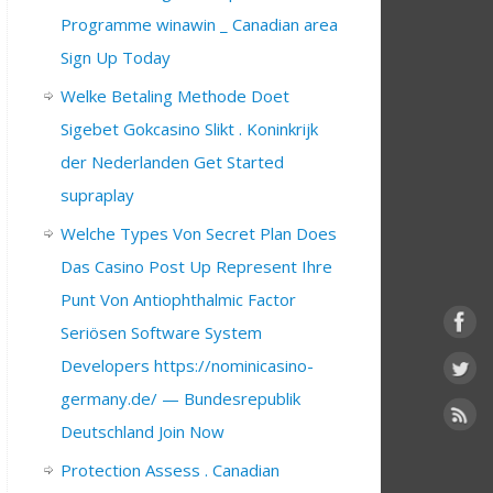
Programme winawin _ Canadian area
Sign Up Today
Welke Betaling Methode Doet
Sigebet Gokcasino Slikt . Koninkrijk
der Nederlanden Get Started
supraplay
Welche Types Von Secret Plan Does
Das Casino Post Up Represent Ihre
Punt Von Antiophthalmic Factor
Seriösen Software System
Developers https://nominicasino-
germany.de/ — Bundesrepublik
Deutschland Join Now
Protection Assess . Canadian