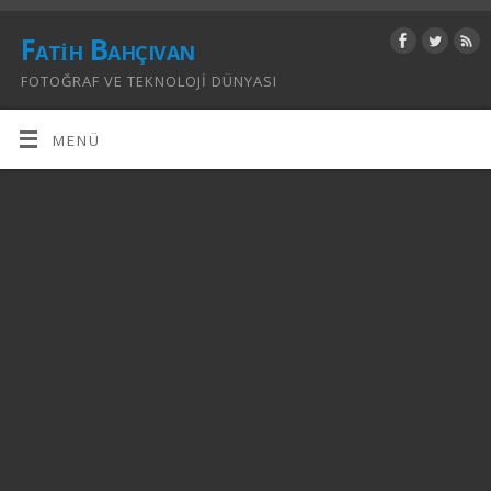
Fatih Bahçıvan
FOTOĞRAF VE TEKNOLOJI DÜNYASI
MENÜ