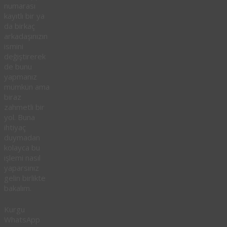
numarası
kayıtlı bir ya
da birkaç
arkadaşınızın
ismini
değiştirerek
de bunu
yapmanız
mümkün ama
biraz
zahmetli bir
yol. Buna
ihtiyaç
duymadan
kolayca bu
işlemi nasıl
yaparsınız
gelin birlikte
bakalım.
Kurgu
WhatsApp