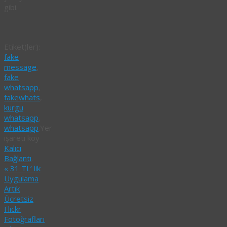
gibi.
Etiket(ler):
fake
message
,
fake
whatsapp
,
fakewhats
,
kurgu
whatsapp
,
whatsapp
.
Yer
işareti koy
Kalıcı
Bağlantı
.
«
31 TL’ lik
Uygulama
Artık
Ücretsiz
Flickr
Fotoğrafları