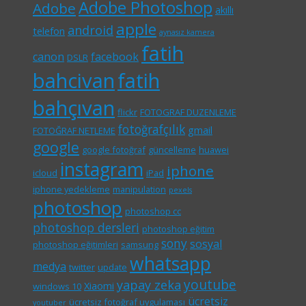
Adobe Photoshop
Adobe
akıllı
apple
android
telefon
aynasız kamera
fatih
canon
facebook
DSLR
bahcivan
fatih
bahçıvan
flickr
FOTOGRAF DUZENLEME
fotoğrafçılık
gmail
FOTOĞRAF NETLEME
google
google fotoğraf
güncelleme
huawei
instagram
iphone
icloud
iPad
iphone yedekleme
manipulation
pexels
photoshop
photoshop cc
photoshop dersleri
photoshop eğitim
sony
sosyal
photoshop eğitimleri
samsung
whatsapp
medya
twitter
update
youtube
yapay zeka
Xiaomi
windows 10
ücretsiz
ücretsiz fotoğraf uygulaması
youtuber