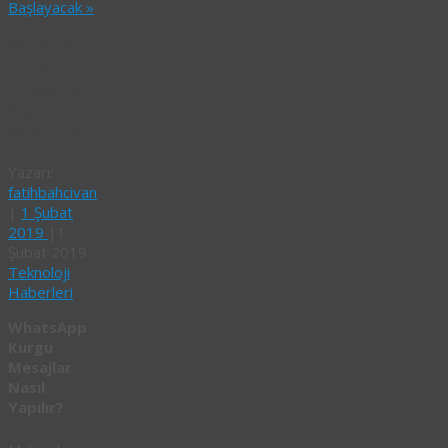
Başlayacak
»
WhatsApp
Kurgu
Mesajlar
Nasıl
Yapılır?
Yazarı:
fatihbahcivan
|
1 Şubat
2019
|
1
Şubat 2019
Teknoloji
Haberleri
WhatsApp
Kurgu
Mesajlar
Nasıl
Yapılır?