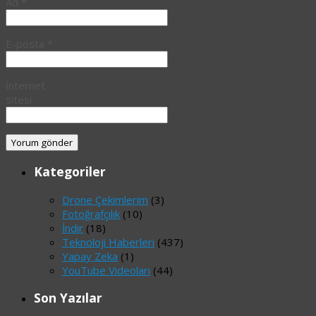
Ad
*
E-posta
*
İnternet
sitesi
Kategoriler
Drone Çekimlerim
(3)
Fotoğrafçılık
(10)
İndir
(18)
Teknoloji Haberleri
(437)
Yapay Zeka
(1)
YouTube Videoları
(44)
Son Yazılar