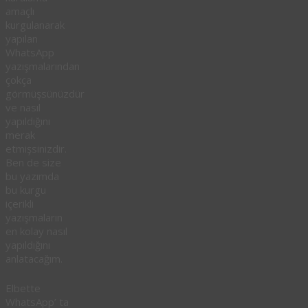
amaçlı
kurgulanarak
yapılan
WhatsApp
yazışmalarından
çokça
görmüşsünüzdür
ve nasıl
yapıldığını
merak
etmişsinizdir.
Ben de size
bu yazımda
bu kurgu
içerikli
yazışmaların
en kolay nasıl
yapıldığını
anlatacağım.
Elbette
WhatsApp’ ta