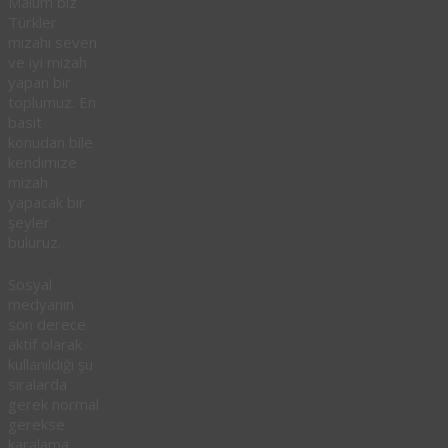
Malum biz
Türkler
mizahı seven
ve iyi mizah
yapan bir
toplumuz. En
basit
konudan bile
kendimize
mizah
yapacak bir
şeyler
buluruz.
Sosyal
medyanın
son derece
aktif olarak
kullanıldığı şu
sıralarda
gerek normal
gerekse
karalama