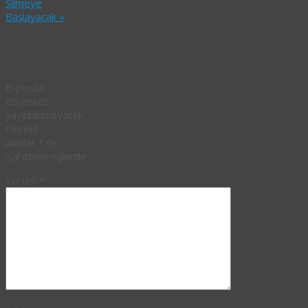
Silmeye
Başlayacak
»
Bir yanıt
yazın
E-posta
adresiniz
yayınlanmayacak.
Gerekli
alanlar
*
ile
işaretlenmişlerdir
Yorum
*