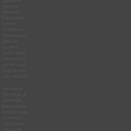
gereken
konuşma
balonlarının
içerisini
doldurmak.
Ekranda yer
alan şarj
yüzdesi,
profil resmi,
kullanıcı ismi
vb. her şeyi
değiştirmek
sizin elinizde.
Son olarak
Fenerbahçe
tarafından
kullanılan bu
özellik mizah
severlerin
çokça işine
yarayacak