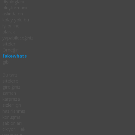
diyaloglarını
oluşturmanın
aslında en
kolay yolu bu
işi online
olarak
yapabileceğiniz
siteler.
Örneğin
fakewhats
gibi.
Bu tarz
sitelere
girdiğiniz
zaman
karşınıza
sizler için
hazırlanmış
konuşma
şablonları
çıkıyor. Tek
yapmanız