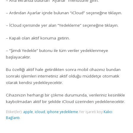
– Ana ekranda bulunan “Ayarlar” menüsüne girin.
– Ardından Ayarlar içinde bulunan “iCloud” seçeneğine tıklayın.
– İCloud içerisinde yer alan “Yedekleme” seçeneğine tıklayın.
– Kapalı olan aktif konuma getirin.
– “Şimdi Yedekle” butonu ile tüm veriler yedeklenmeye
başlayacaktır.
Bu özelliği aktif hale getirdikten sonra mobil cihazınız bundan
sonraki işlemleri internetiniz aktif olduğu müddetçe otomatik
olarak kendisi yedekleyecektir.
Cihazınızın herhangi bir çökme durumunda, verileriniz kesinlikle
kaybolmadan aktif bir şekilde iCloud üzerinden yedeklenecektir.
Etiket(ler):
apple
,
icloud
,
iphone yedekleme
.
Yer işareti koy
Kalıcı
Bağlantı
.