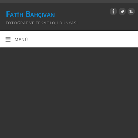
Fatih Bahçıvan
FOTOĞRAF VE TEKNOLOJI DÜNYASI
MENÜ