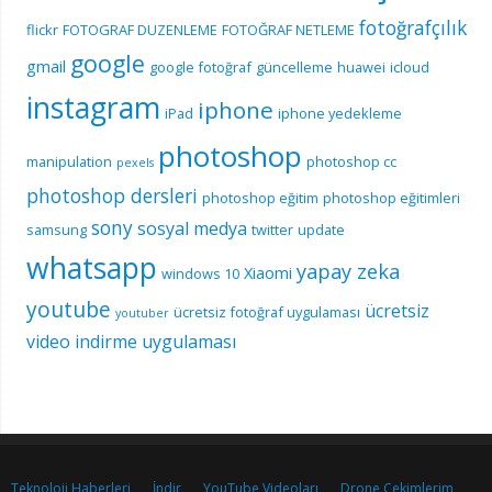
fotoğrafçılık
flickr
FOTOGRAF DUZENLEME
FOTOĞRAF NETLEME
google
gmail
google fotoğraf
güncelleme
huawei
icloud
instagram
iphone
iPad
iphone yedekleme
photoshop
manipulation
photoshop cc
pexels
photoshop dersleri
photoshop eğitim
photoshop eğitimleri
sony
sosyal medya
samsung
twitter
update
whatsapp
yapay zeka
Xiaomi
windows 10
youtube
ücretsiz
ücretsiz fotoğraf uygulaması
youtuber
video indirme uygulaması
Teknoloji Haberleri
İndir
YouTube Videoları
Drone Çekimlerim