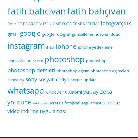
fatih bahcivan
fatih bahçıvan
fotoğrafçılık
flickr
FOTOGRAF DUZENLEME
FOTOĞRAF NETLEME
google
gmail
google fotoğraf
güncelleme
huawei
icloud
instagram
iphone
iPad
iphone yedekleme
photoshop
manipulation
photoshop cc
pexels
photoshop dersleri
photoshop eğitim
photoshop eğitimleri
sony
sosyal medya
samsung
twitter
update
whatsapp
yapay zeka
Xiaomi
windows 10
youtube
ücretsiz
ücretsiz fotoğraf uygulaması
youtuber
video indirme uygulaması