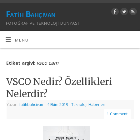
Fatih Bahçıvan
FOTOĞRAF VE TEKNOLOJI DÜNYASI
MENÜ
vsco cam
Etiket arşivi:
VSCO Nedir? Özellikleri
Nelerdir?
Yazarı:
fatihbahcivan
|
4 Ekim 2019
|
Teknoloji Haberleri
1 Comment