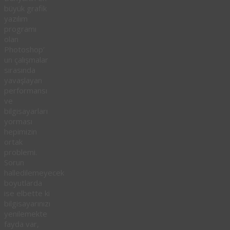
büyük grafik
yazılım
programı
olan
Photoshop’
un çalışmalar
sırasında
yavaşlayan
performansı
ve
bilgisayarları
yorması
hepimizin
ortak
problemi.
Sorun
halledilemeyecek
boyutlarda
ise elbette ki
bilgisayarınızı
yenilemekte
fayda var,