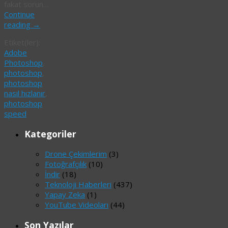
fakat sorun…
Continue
reading
→
Etiket(ler):
Adobe
Photoshop
,
photoshop
,
photoshop
nasıl hızlanır
,
photoshop
speed
Kategoriler
Drone Çekimlerim
(3)
Fotoğrafçılık
(10)
İndir
(18)
Teknoloji Haberleri
(437)
Yapay Zeka
(1)
YouTube Videoları
(44)
Son Yazılar