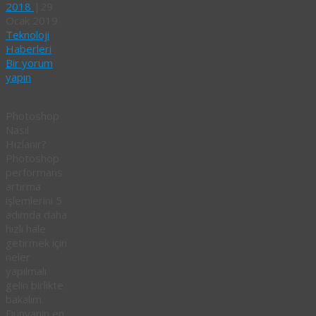
2018
|
29
Ocak 2019
Teknoloji
Haberleri
Bir yorum
yapın
Photoshop
Nasıl
Hızlanır?
Photoshop
performans
artırma
işlemlerini 5
adımda daha
hızlı hale
getirmek için
neler
yapılmalı
gelin birlikte
bakalım.
Dünyanın en