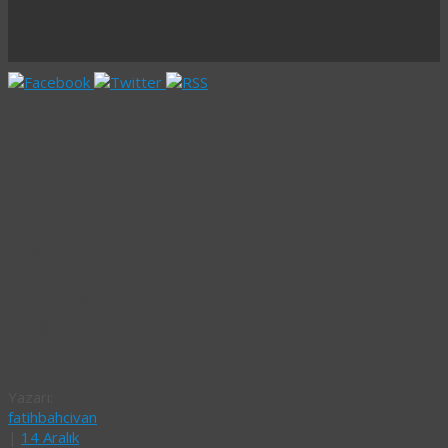
Etiket
arşivi:
photoshop
nasıl
hızlanır
Photoshop
Nasıl
Hızlanır?
Yazarı:
fatihbahcivan
|
14 Aralık