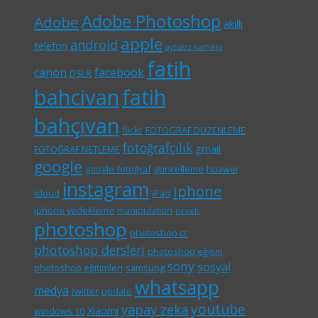
Adobe Photoshop
Adobe
akıllı
apple
android
telefon
aynasız kamera
fatih
canon
facebook
DSLR
bahcivan
fatih
bahçıvan
flickr
FOTOGRAF DUZENLEME
fotoğrafçılık
gmail
FOTOĞRAF NETLEME
google
google fotoğraf
güncelleme
huawei
instagram
iphone
icloud
iPad
iphone yedekleme
manipulation
pexels
photoshop
photoshop cc
photoshop dersleri
photoshop eğitim
sony
sosyal
photoshop eğitimleri
samsung
whatsapp
medya
twitter
update
youtube
yapay zeka
Xiaomi
windows 10