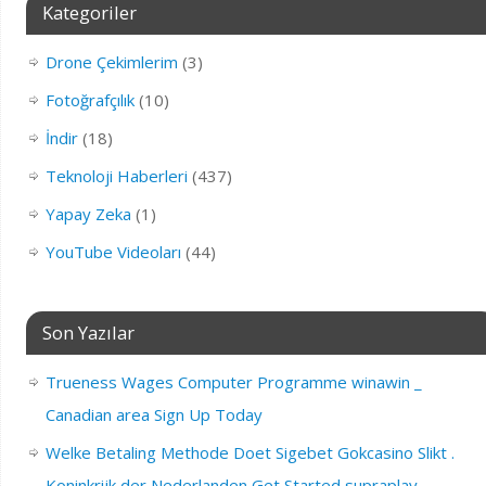
Kategoriler
Drone Çekimlerim
(3)
Fotoğrafçılık
(10)
İndir
(18)
Teknoloji Haberleri
(437)
Yapay Zeka
(1)
YouTube Videoları
(44)
Son Yazılar
Trueness Wages Computer Programme winawin _
Canadian area Sign Up Today
Welke Betaling Methode Doet Sigebet Gokcasino Slikt .
Koninkrijk der Nederlanden Get Started supraplay