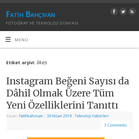
Fatih Bahçıvan
FOTOĞRAF VE TEKNOLOJI DÜNYASI
MENÜ
likes
Etiket arşivi:
Instagram Beğeni Sayısı da
Dâhil Olmak Üzere Tüm
Yeni Özelliklerini Tanıttı
Yazarı:
fatihbahcivan
|
30 Nisan 2019
|
Teknoloji Haberleri
3 Comments