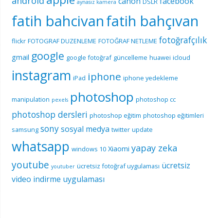
android
canon
facebook
DSLR
aynasız kamera
fatih bahcivan
fatih bahçıvan
fotoğrafçılık
flickr
FOTOGRAF DUZENLEME
FOTOĞRAF NETLEME
google
gmail
google fotoğraf
güncelleme
huawei
icloud
instagram
iphone
iPad
iphone yedekleme
photoshop
manipulation
photoshop cc
pexels
photoshop dersleri
photoshop eğitim
photoshop eğitimleri
sony
sosyal medya
samsung
twitter
update
whatsapp
yapay zeka
Xiaomi
windows 10
youtube
ücretsiz
ücretsiz fotoğraf uygulaması
youtuber
video indirme uygulaması