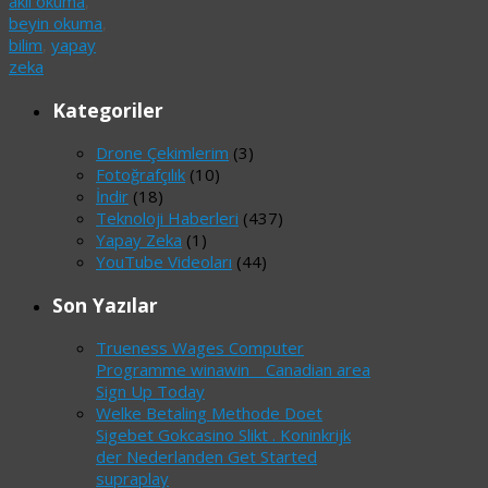
akıl okuma
,
beyin okuma
,
bilim
,
yapay
zeka
Kategoriler
Drone Çekimlerim
(3)
Fotoğrafçılık
(10)
İndir
(18)
Teknoloji Haberleri
(437)
Yapay Zeka
(1)
YouTube Videoları
(44)
Son Yazılar
Trueness Wages Computer
Programme winawin _ Canadian area
Sign Up Today
Welke Betaling Methode Doet
Sigebet Gokcasino Slikt . Koninkrijk
der Nederlanden Get Started
supraplay