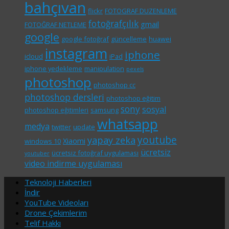
bahçıvan
flickr
FOTOGRAF DUZENLEME
fotoğrafçılık
gmail
FOTOĞRAF NETLEME
google
google fotoğraf
güncelleme
huawei
instagram
iphone
icloud
iPad
iphone yedekleme
manipulation
pexels
photoshop
photoshop cc
photoshop dersleri
photoshop eğitim
sony
sosyal
photoshop eğitimleri
samsung
whatsapp
medya
twitter
update
youtube
yapay zeka
Xiaomi
windows 10
ücretsiz
ücretsiz fotoğraf uygulaması
youtuber
video indirme uygulaması
Teknoloji Haberleri
İndir
YouTube Videoları
Drone Çekimlerim
Telif Hakkı