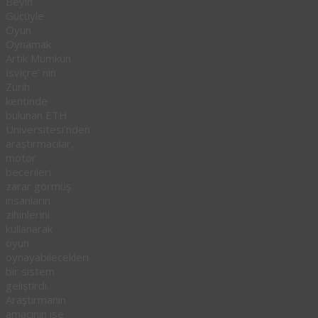
Beyin
Gücüyle
Oyun
Oynamak
Artık Mümkün
İsviçre’ nin
Zürih
kentinde
bulunan ETH
Üniversitesi’nden
araştırmacılar,
motor
becerileri
zarar görmüş
insanların
zihinlerini
kullanarak
oyun
oynayabilecekleri
bir sistem
geliştirdi.
Araştırmanın
amacının ise