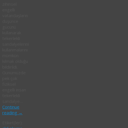
zihinsel
engelli
vatandaşların
düşünce
gücünü
kullanarak
tekerlekli
sandalyelerini
kullanmalarını
mümkün
kılmak olduğu
bildirildi.
Günümüzde
pek çok
fiziksel
engelli insan
tekerlekli
sandalye…
Continue
reading
→
Etiket(ler):