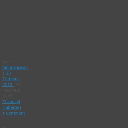
Beyin
Gücüyle
Oyun
Oynamak
Artık
Mümkün
Yazarı:
fatihbahcivan
|
30
Temmuz
2019
|
30
Temmuz
2019
Teknoloji
Haberleri
1 Comment