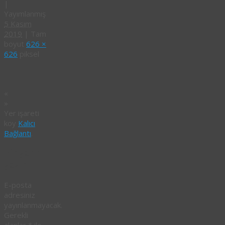
|
Yayımlanmış
5 Kasım
2019
|
Tam
boyut
626 ×
626
piksel
«
»
Yer işareti
koy
Kalıcı
Bağlantı
.
Bir yanıt
yazın
E-posta
adresiniz
yayınlanmayacak.
Gerekli
alanlar
*
ile