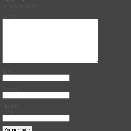
işaretlenmişlerdir
Yorum
*
Ad
*
E-posta
*
İnternet
sitesi