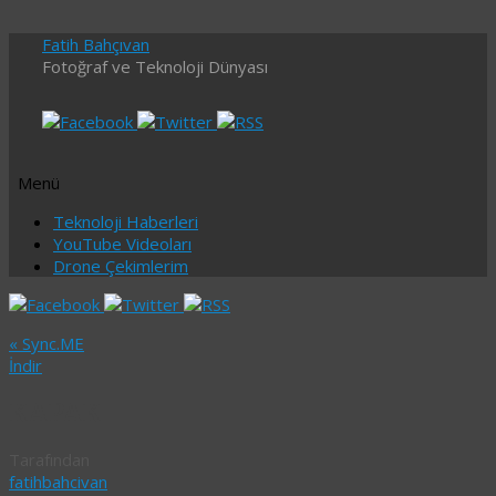
Fatih Bahçıvan
Fotoğraf ve Teknoloji Dünyası
Menü
İçeriğe
Teknoloji Haberleri
geç
YouTube Videoları
Drone Çekimlerim
«
Sync.ME
İndir
KAPAK
Tarafından
fatihbahcivan