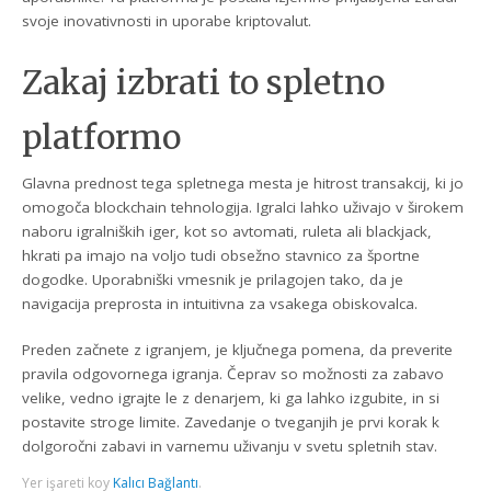
svoje inovativnosti in uporabe kriptovalut.
Zakaj izbrati to spletno
platformo
Glavna prednost tega spletnega mesta je hitrost transakcij, ki jo
omogoča blockchain tehnologija. Igralci lahko uživajo v širokem
naboru igralniških iger, kot so avtomati, ruleta ali blackjack,
hkrati pa imajo na voljo tudi obsežno stavnico za športne
dogodke. Uporabniški vmesnik je prilagojen tako, da je
navigacija preprosta in intuitivna za vsakega obiskovalca.
Preden začnete z igranjem, je ključnega pomena, da preverite
pravila odgovornega igranja. Čeprav so možnosti za zabavo
velike, vedno igrajte le z denarjem, ki ga lahko izgubite, in si
postavite stroge limite. Zavedanje o tveganjih je prvi korak k
dolgoročni zabavi in varnemu uživanju v svetu spletnih stav.
Yer işareti koy
Kalıcı Bağlantı
.