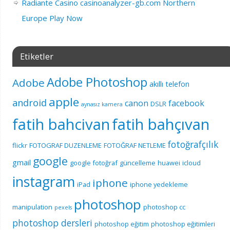
Radiante Casino casinoanalyzer-gb.com Northern
Europe Play Now
Etiketler
Adobe Photoshop
Adobe
akıllı telefon
apple
android
canon
facebook
DSLR
aynasız kamera
fatih bahcivan
fatih bahçıvan
fotoğrafçılık
flickr
FOTOGRAF DUZENLEME
FOTOĞRAF NETLEME
google
gmail
google fotoğraf
güncelleme
huawei
icloud
instagram
iphone
iPad
iphone yedekleme
photoshop
manipulation
photoshop cc
pexels
photoshop dersleri
photoshop eğitim
photoshop eğitimleri