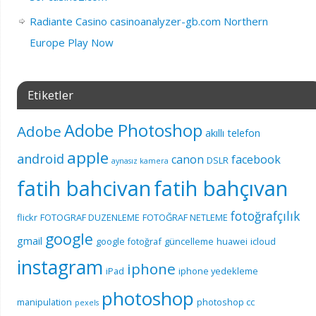
Radiante Casino casinoanalyzer-gb.com Northern
Europe Play Now
Etiketler
Adobe Photoshop
Adobe
akıllı telefon
apple
android
canon
facebook
DSLR
aynasız kamera
fatih bahcivan
fatih bahçıvan
fotoğrafçılık
flickr
FOTOGRAF DUZENLEME
FOTOĞRAF NETLEME
google
gmail
google fotoğraf
güncelleme
huawei
icloud
instagram
iphone
iPad
iphone yedekleme
photoshop
manipulation
photoshop cc
pexels