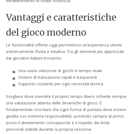
intrattenimento in totale sicurezza.
Vantaggi e caratteristiche
del gioco moderno
Le funzionalità offerte oggi permettono un’esperienza utente
estremamente fluida e intuitiva. Tra gli elementi più apprezzati
dai giocatori italiani troviamo:
Una vasta selezione di giochi in tempo reale
Sistemi di transazione rapidi e trasparenti
Supporto costante per ogni necessità tecnica
Scegliere dove investire il proprio tempo libero richiede sempre
una valutazione attenta delle dinamiche di gioco. È
fondamentale ricordare che ogni forma di puntata deve essere
gestita con estrema responsabilità, ponendo sempre al primo
posto il divertimento consapevole e il rispetto dei limiti
personali stabiliti durante la propria sessione.