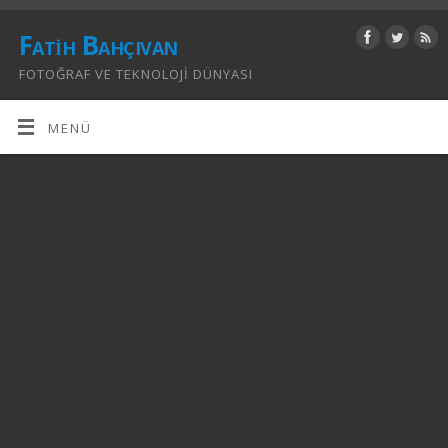
Fatih Bahçıvan
FOTOĞRAF VE TEKNOLOJI DÜNYASI
MENÜ