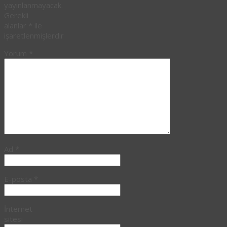
yayınlanmayacak.
Gerekli
alanlar
*
ile
işaretlenmişlerdir
Yorum
*
Ad
*
E-posta
*
İnternet
sitesi