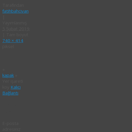
Tarafından
fatihbahcivan
|
Yayımlanmış
5 Şubat 2019
|
Tam boyut
740 × 414
piksel
«
kapak
»
Yer işareti
koy
Kalıcı
Bağlantı
.
Bir yanıt
yazın
E-posta
adresiniz