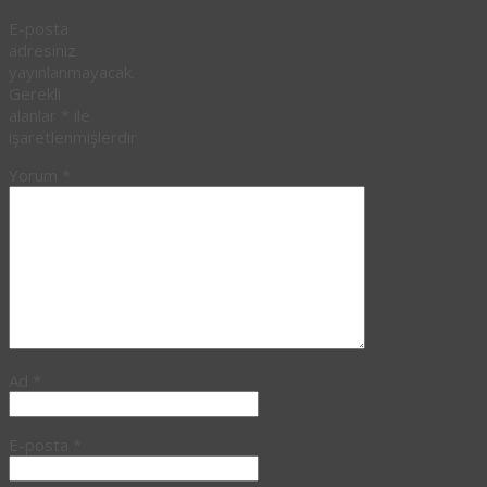
E-posta
adresiniz
yayınlanmayacak.
Gerekli
alanlar
*
ile
işaretlenmişlerdir
Yorum
*
Ad
*
E-posta
*