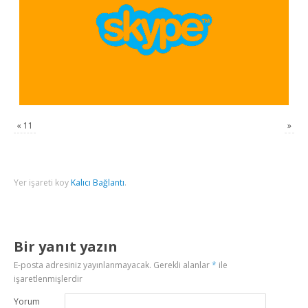
«
11
»
Yer işareti koy
Kalıcı Bağlantı
.
Bir yanıt yazın
E-posta adresiniz yayınlanmayacak.
Gerekli alanlar
*
ile
işaretlenmişlerdir
Yorum