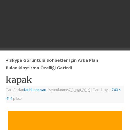
«
Skype Görüntülü Sohbetler İçin Arka Plan
Bulanıklaştırma Özelliği Getirdi
kapak
Tarafından
fatihbahcivan
|
Yayımlanmış
7 Şubat 2019
|
Tam boyut
740 ×
414
piksel