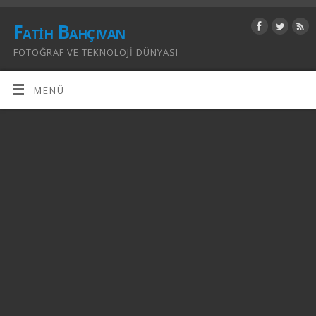
Fatih Bahçıvan
FOTOĞRAF VE TEKNOLOJI DÜNYASI
MENÜ