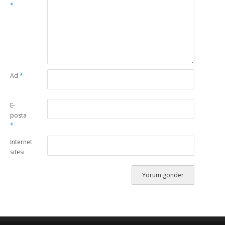
*
Ad
*
E-
posta
*
İnternet
sitesi