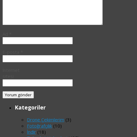
Ad
*
E-posta
*
İnternet
sitesi
Kategoriler
Drone Çekimlerim
(3)
Fotoğrafçılık
(10)
İndir
(18)