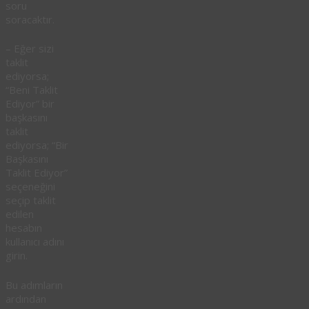
soru
soracaktır.
– Eğer sizi
taklit
ediyorsa;
“Beni Taklit
Ediyor” bir
başkasını
taklit
ediyorsa; “Bir
Başkasını
Taklit Ediyor”
seçeneğini
seçip taklit
edilen
hesabın
kullanıcı adını
girin.
Bu adımların
ardından