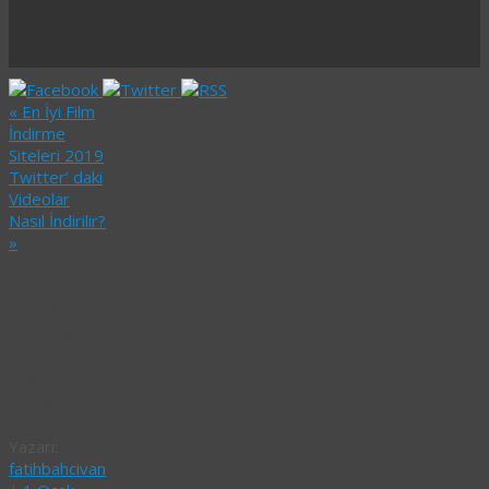
«
En İyi Film
İndirme
Siteleri 2019
Twitter’ daki
Videolar
Nasıl İndirilir?
»
Sahte
(Fake)
Instagram
Hesabı
Nasıl
Kapatılır?
Yazarı:
fatihbahcivan