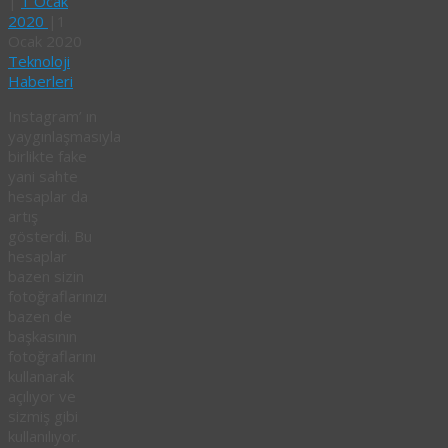
|
1 Ocak
2020
|
1
Ocak 2020
Teknoloji
Haberleri
Instagram’ ın
yaygınlaşmasıyla
birlikte fake
yani sahte
hesaplar da
artış
gösterdi. Bu
hesaplar
bazen sizin
fotoğraflarınızı
bazen de
başkasının
fotoğraflarını
kullanarak
açılıyor ve
sizmiş gibi
kullanılıyor.