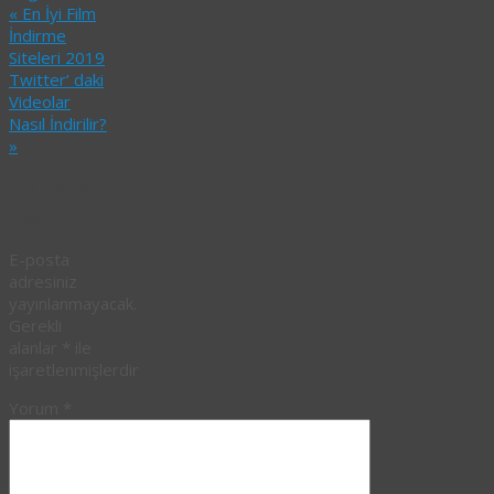
«
En İyi Film
İndirme
Siteleri 2019
Twitter’ daki
Videolar
Nasıl İndirilir?
»
Bir yanıt
yazın
E-posta
adresiniz
yayınlanmayacak.
Gerekli
alanlar
*
ile
işaretlenmişlerdir
Yorum
*