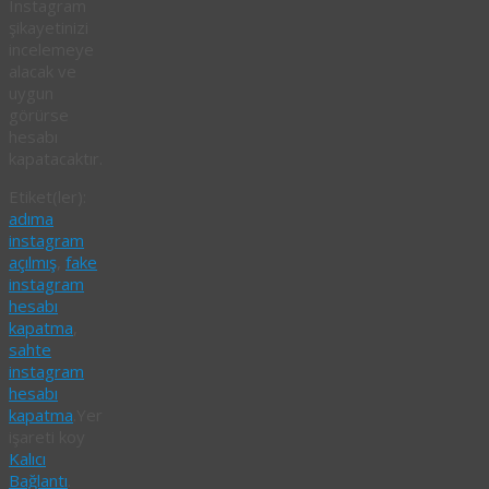
Instagram
şikayetinizi
incelemeye
alacak ve
uygun
görürse
hesabı
kapatacaktır.
Etiket(ler):
adıma
instagram
açılmış
,
fake
instagram
hesabı
kapatma
,
sahte
instagram
hesabı
kapatma
.
Yer
işareti koy
Kalıcı
Bağlantı
.