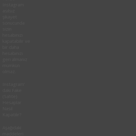
Instagram
asılsız
şikayet
sonucunda
sizin
hesabınızı
kapatabilir ve
bir daha
hesabınızı
geri almanız
mümkün
olmaz.
Instagram’
daki Fake
(Sahte)
Hesaplar
Nasıl
Kapatılır?
Aşağıdaki
maddeleri