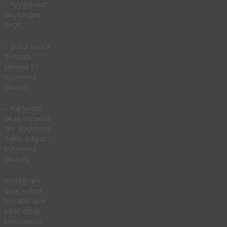
– “Uygunsuz”
seçeneğini
seçin,
– Daha sonra
“Hesabı
Şikayet Et”
butonuna
tıklayın,
– Karşınıza
çıkan ekranda
“Bir Başkasını
Taklit Ediyor”
butonuna
tıklayın,
Instagram
size, sahte
hesabın kimi
taklit ettiği
konusunda