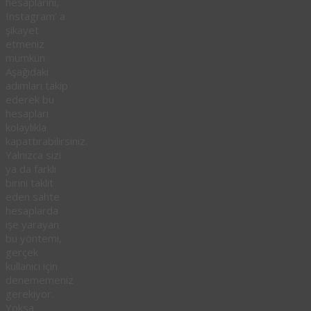
hesaplarını,
Instagram’ a
şikayet
etmeniz
mümkün.
Aşağıdaki
adımları takip
ederek bu
hesapları
kolaylıkla
kapattırabilirsiniz.
Yalnızca sizi
ya da farklı
birini taklit
eden sahte
hesaplarda
işe yarayan
bu yöntemi,
gerçek
kullanıcı için
denememeniz
gerekiyor.
Yoksa