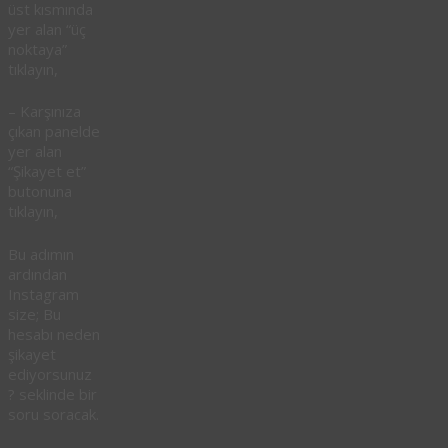
üst kısmında
yer alan “üç
noktaya”
tıklayın,
– Karşınıza
çıkan panelde
yer alan
“Şikayet et”
butonuna
tıklayın,
Bu adımın
ardından
Instagram
size; Bu
hesabı neden
şikayet
ediyorsunuz
? seklinde bir
soru soracak.