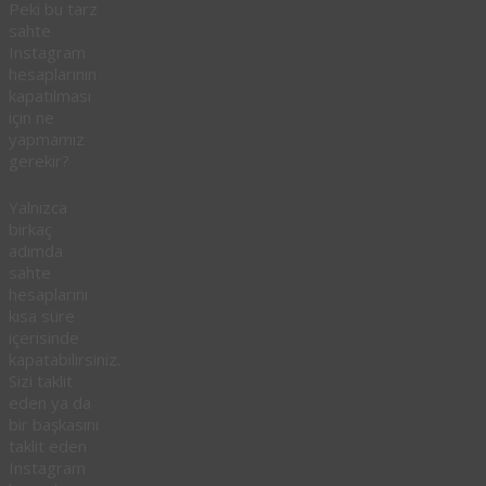
Peki bu tarz
sahte
Instagram
hesaplarının
kapatılması
için ne
yapmamız
gerekir?
Yalnızca
birkaç
adımda
sahte
hesaplarını
kısa süre
içerisinde
kapatabilirsiniz.
Sizi taklit
eden ya da
bir başkasını
taklit eden
Instagram