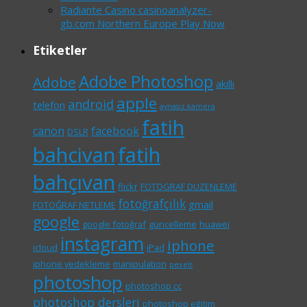
Radiante Casino casinoanalyzer-
gb.com Northern Europe Play Now
Etiketler
Adobe Photoshop
Adobe
akıllı
apple
android
telefon
aynasız kamera
fatih
canon
facebook
DSLR
bahcivan
fatih
bahçıvan
flickr
FOTOGRAF DUZENLEME
fotoğrafçılık
gmail
FOTOĞRAF NETLEME
google
google fotoğraf
güncelleme
huawei
instagram
iphone
icloud
iPad
iphone yedekleme
manipulation
pexels
photoshop
photoshop cc
photoshop dersleri
photoshop eğitim