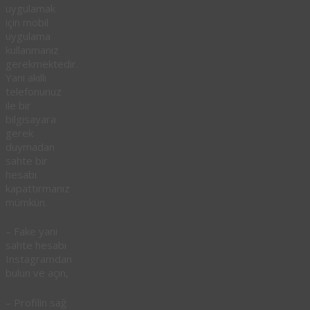
uygulamak
için mobil
uygulama
kullanmanız
gerekmektedir.
Yani akıllı
telefonunuz
ile bir
bilgisayara
gerek
duymadan
sahte bir
hesabı
kapattırmanız
mümkün.
– Fake yani
sahte hesabı
Instagramdan
bulun ve açın,
– Profilin sağ