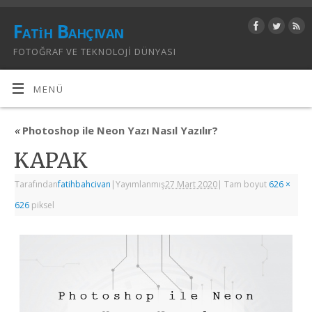
Fatih Bahçıvan
FOTOĞRAF VE TEKNOLOJI DÜNYASI
MENÜ
«
Photoshop ile Neon Yazı Nasıl Yazılır?
KAPAK
Tarafından
fatihbahcivan
|
Yayımlanmış
27 Mart 2020
|
Tam boyut
626 ×
626
piksel