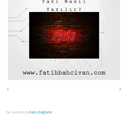
«
»
Yer işareti koy
Kalıcı Bağlantı
.