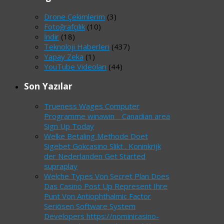
Drone Çekimlerim
(3)
Fotoğrafçılık
(10)
İndir
(18)
Teknoloji Haberleri
(437)
Yapay Zeka
(1)
YouTube Videoları
(44)
Son Yazılar
Trueness Wages Computer
Programme winawin _ Canadian area
Sign Up Today
Welke Betaling Methode Doet
Sigebet Gokcasino Slikt . Koninkrijk
der Nederlanden Get Started
supraplay
Welche Types Von Secret Plan Does
Das Casino Post Up Represent Ihre
Punt Von Antiophthalmic Factor
Seriösen Software System
Developers https://nominicasino-