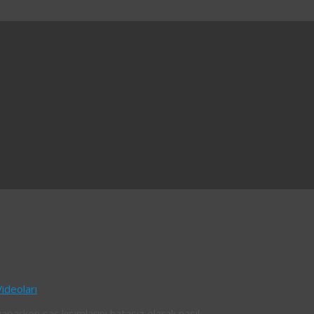
alışması
ideoları
rken saç kısımlarını hatasız olarak nasıl