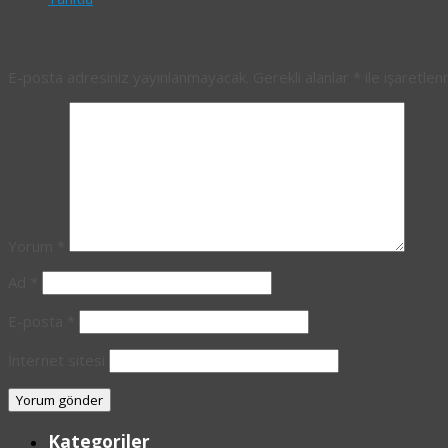
Bir yanıt yazın
E-posta adresiniz yayınlanmayacak.
Gerekli alanlar
*
ile işaretlen
Yorum
*
Ad
*
E-posta
*
İnternet sitesi
Kategoriler