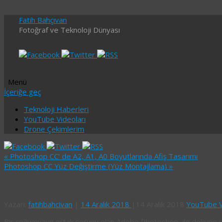
Fatih Bahçıvan
Fotoğraf ve Teknoloji Dünyası
Menü
İçeriğe geç
Teknoloji Haberleri
YouTube Videoları
Drone Çekimlerim
«
Photoshop CC’ de A2, A1, A0 Boyutlarında Afiş Tasarımı
Photoshop CC Yüz Değiştirme (Yüz Montajlama)
»
Photoshop CC Dekupe (Arka Plan Temizleme) Ç
Yazarı:
fatihbahcivan
|
14 Aralık 2018
|
14 Aralık 2018
YouTube V
Bir çoğumuzun ortak sorunu olan Adobe Photoshop ile dekupe yapa