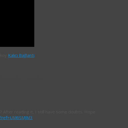
i koy
Kalıcı Bağlantı
.
şması
için 1 cevap
? After reading it, I still have some doubts. Hope
ter?ref=UM6SMJM3