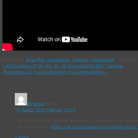
Etiket(ler):
Arka Plan Temizleme
,
Dekupe
,
photoshop
.
Yer işaret
«
Photoshop CC’ de A2, A1, A0 Boyutlarında Afiş Tasarımı
Photoshop CC Yüz Değiştirme (Yüz Montajlama)
»
Photoshop CC Dekupe (Arka Plan Temizleme) Çalı
binance
diyorki:
10 Şubat 2026 halinde 18:54
Can you be more specific about the content of your article
you can help me.
https://accounts.binance.com/id/regis
Yanıtla