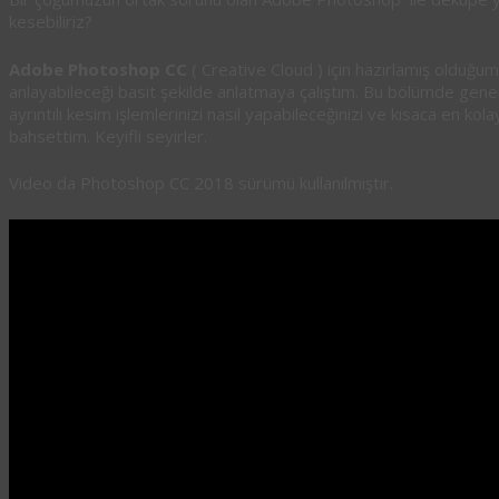
kesebiliriz?
Adobe Photoshop CC
( Creative Cloud ) için hazırlamış olduğum
anlayabileceği basit şekilde anlatmaya çalıştım. Bu bölümde genel 
ayrıntılı kesim işlemlerinizi nasıl yapabileceğinizi ve kısaca en ko
bahsettim. Keyifli seyirler.
Video da Photoshop CC 2018 sürümü kullanılmıştır.