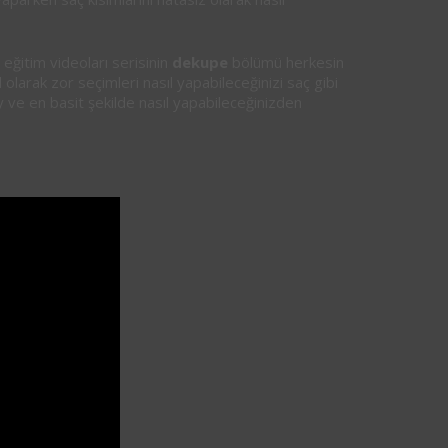
 eğitim videoları serisinin
dekupe
bölümü herkesin
olarak zor seçimleri nasıl yapabileceğinizi saç gibi
lay ve en basit şekilde nasıl yapabileceğinizden