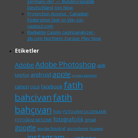
germany.de/ — Bundesrepublik
Deutschland Join Now
Protection Assess . Canadian
Federation Spin to Win sol-
casino2.com
Radiante Casino casinoanalyzer-
gb.com Northern Europe Play Now
Etiketler
Adobe Photoshop
Adobe
akıllı
apple
android
telefon
aynasız kamera
fatih
canon
facebook
DSLR
bahcivan
fatih
bahçıvan
flickr
FOTOGRAF DUZENLEME
fotoğrafçılık
gmail
FOTOĞRAF NETLEME
google
google fotoğraf
güncelleme
huawei
instagram