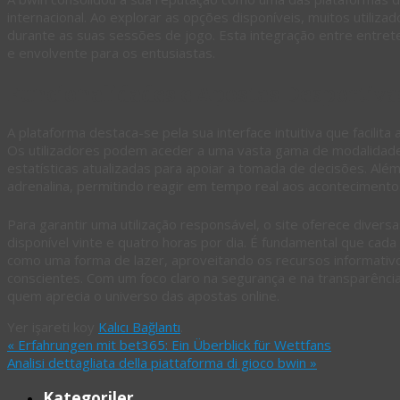
internacional. Ao explorar as opções disponíveis, muitos utiliz
durante as suas sessões de jogo. Esta integração entre entret
e envolvente para os entusiastas.
Funcionalidades e Apostas Desportiva
A plataforma destaca-se pela sua interface intuitiva que facili
Os utilizadores podem aceder a uma vasta gama de modalidades
estatísticas atualizadas para apoiar a tomada de decisões. Alé
adrenalina, permitindo reagir em tempo real aos acontecimento
Para garantir uma utilização responsável, o site oferece divers
disponível vinte e quatro horas por dia. É fundamental que cada
como uma forma de lazer, aproveitando os recursos informativ
conscientes. Com um foco claro na segurança e na transparência
quem aprecia o universo das apostas online.
Yer işareti koy
Kalıcı Bağlantı
.
«
Erfahrungen mit bet365: Ein Überblick für Wettfans
Analisi dettagliata della piattaforma di gioco bwin
»
Kategoriler