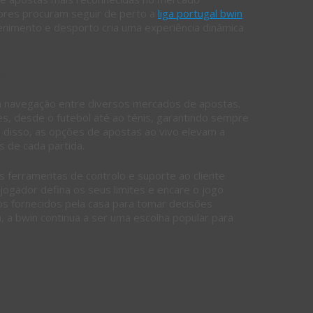
adores procuram seguir de perto a
liga portugal bwin
enimento e desporto cria uma experiência dinâmica
s
ta a navegação entre diversos mercados de apostas.
, desde o futebol até ao ténis, garantindo sempre
m disso, as opções de apostas ao vivo elevam a
s de cada partida.
as ferramentas de controlo e suporte ao cliente
 jogador defina os seus limites e encare o jogo
os fornecidos pela casa para tomar decisões
, a bwin continua a ser uma escolha popular para