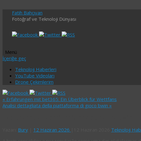
Fatih Bahçıvan
Fotoğraf ve Teknoloji Dünyası
Menü
İçeriğe geç
Teknoloji Haberleri
YouTube Videoları
Drone Çekimlerim
«
Erfahrungen mit bet365: Ein Überblick für Wettfans
Analisi dettagliata della piattaforma di gioco bwin
»
Explorando a Experiência de Apostas na bwin
Yazarı:
Bury
|
12 Haziran 2026
|
12 Haziran 2026
Teknoloji Hab
A bwin consolidou a sua reputação como uma das plataformas 