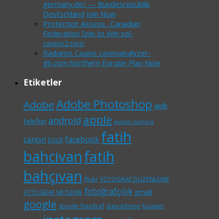
germany.de/ — Bundesrepublik
Deutschland Join Now
Protection Assess . Canadian
Federation Spin to Win sol-
casino2.com
Radiante Casino casinoanalyzer-
gb.com Northern Europe Play Now
Etiketler
Adobe Photoshop
Adobe
akıllı
apple
android
telefon
aynasız kamera
fatih
canon
facebook
DSLR
bahcivan
fatih
bahçıvan
flickr
FOTOGRAF DUZENLEME
fotoğrafçılık
gmail
FOTOĞRAF NETLEME
google
google fotoğraf
güncelleme
huawei