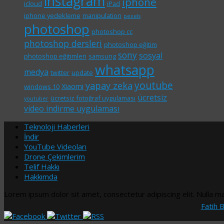
instagram
iphone
icloud
iPad
iphone yedekleme
manipulation
pexels
photoshop
photoshop cc
photoshop dersleri
photoshop eğitim
sony
sosyal
photoshop eğitimleri
samsung
whatsapp
medya
twitter
update
youtube
yapay zeka
Xiaomi
windows 10
ücretsiz
ücretsiz fotoğraf uygulaması
youtuber
video indirme uygulaması
Teknoloji Haberleri
İndir
YouTube Videoları
Drone Çekimlerim
Telif Hakkı
Hakkımda
Lorem ipsum dolor sit amet, consectetur adipiscing elit. Nulla m
Fatih 