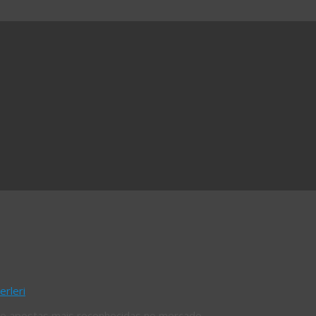
erleri
de apostas mais reconhecidas no mercado