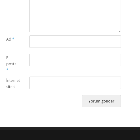
Ad
*
E-
posta
*
İnternet
sitesi