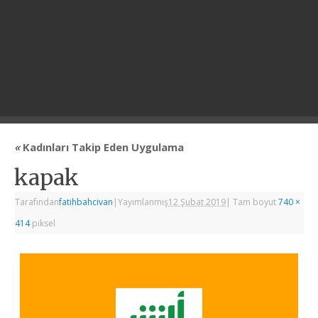
«
Kadınları Takip Eden Uygulama
kapak
Tarafından
fatihbahcivan
|
Yayımlanmış
12 Şubat 2019
|
Tam boyut
740 ×
414
piksel