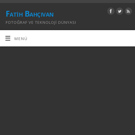
Fatih Bahçıvan
FOTOĞRAF VE TEKNOLOJI DÜNYASI
MENÜ