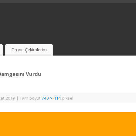
Drone Çekimlerim
 Damgasını Vurdu
bat 2019
|
Tam boyut
740 × 414
piksel