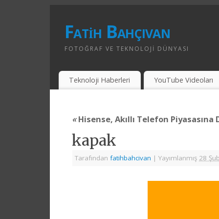
Fatih Bahçıvan
FOTOĞRAF VE TEKNOLOJI DÜNYASI
Teknoloji Haberleri
YouTube Videoları
«
Hisense, Akıllı Telefon Piyasasına
kapak
Tarafından
fatihbahcivan
|
Yayımlanmış
28 Şu