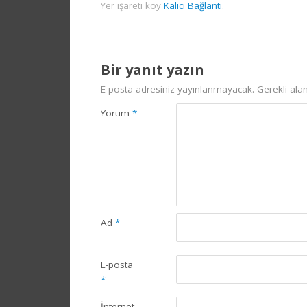
Yer işareti koy
Kalıcı Bağlantı
.
Bir yanıt yazın
E-posta adresiniz yayınlanmayacak.
Gerekli ala
Yorum
*
Ad
*
E-posta
*
İnternet